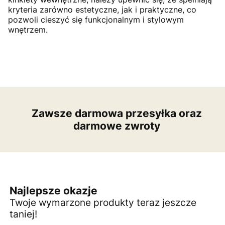
kryteria zarówno estetyczne, jak i praktyczne, co
pozwoli cieszyć się funkcjonalnym i stylowym
wnętrzem.
Zawsze darmowa przesyłka oraz
darmowe zwroty
Najlepsze okazje
Twoje wymarzone produkty teraz jeszcze
taniej!