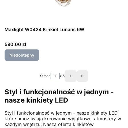
Maxlight W0424 Kinkiet Lunaris 6W
Cena
590,00 zł
Niedostępny
Strona
z 5
Przejdź do ostatniej st
Styl i funkcjonalność w jednym -
nasze kinkiety LED
Styl i funkcjonalność w jednym - nasze kinkiety LED,
które umożliwiają kreowanie wyjątkowej atmosfery w
każdym wnętrzu. Nasza oferta kinkietów