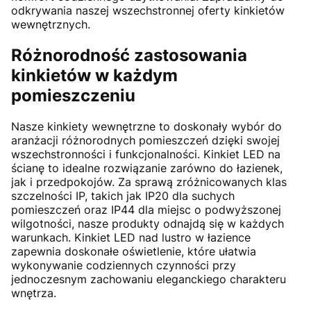
odkrywania naszej wszechstronnej oferty kinkietów
wewnętrznych.
Różnorodność zastosowania
kinkietów w każdym
pomieszczeniu
Nasze kinkiety wewnętrzne to doskonały wybór do
aranżacji różnorodnych pomieszczeń dzięki swojej
wszechstronności i funkcjonalności. Kinkiet LED na
ścianę to idealne rozwiązanie zarówno do łazienek,
jak i przedpokojów. Za sprawą zróżnicowanych klas
szczelności IP, takich jak IP20 dla suchych
pomieszczeń oraz IP44 dla miejsc o podwyższonej
wilgotności, nasze produkty odnajdą się w każdych
warunkach. Kinkiet LED nad lustro w łazience
zapewnia doskonałe oświetlenie, które ułatwia
wykonywanie codziennych czynności przy
jednoczesnym zachowaniu eleganckiego charakteru
wnętrza.