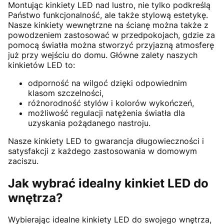
Montując kinkiety LED nad lustro, nie tylko podkreślą
Państwo funkcjonalność, ale także stylową estetykę.
Nasze kinkiety wewnętrzne na ścianę można także z
powodzeniem zastosować w przedpokojach, gdzie za
pomocą światła można stworzyć przyjazną atmosferę
już przy wejściu do domu. Główne zalety naszych
kinkietów LED to:
odporność na wilgoć dzięki odpowiednim
klasom szczelności,
różnorodność stylów i kolorów wykończeń,
możliwość regulacji natężenia światła dla
uzyskania pożądanego nastroju.
Nasze kinkiety LED to gwarancja długowieczności i
satysfakcji z każdego zastosowania w domowym
zaciszu.
Jak wybrać idealny kinkiet LED do
wnętrza?
Wybierając idealne kinkiety LED do swojego wnętrza,