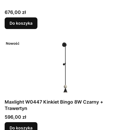
Cena
676,00 zł
Do koszyka
Nowość
Maxlight W0447 Kinkiet Bingo 8W Czarny +
Trawertyn
Cena
596,00 zł
Do koszyka