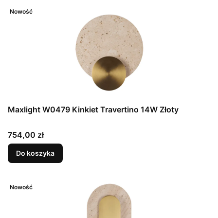
Nowość
Maxlight W0479 Kinkiet Travertino 14W Złoty
Cena
754,00 zł
Do koszyka
Nowość