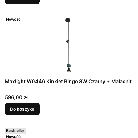
Nowość
Maxlight W0446 Kinkiet Bingo 8W Czarny + Malachit
Cena
596,00 zł
Do koszyka
Bestseller
Nowość