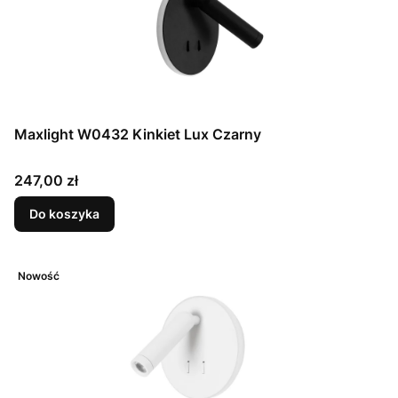
Maxlight W0432 Kinkiet Lux Czarny
Cena
247,00 zł
Do koszyka
Nowość