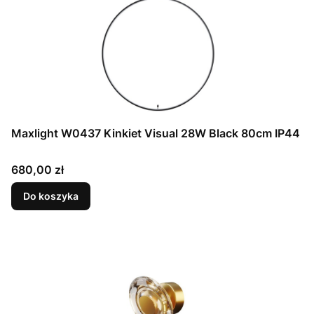
Maxlight W0437 Kinkiet Visual 28W Black 80cm IP44
Cena
680,00 zł
Do koszyka