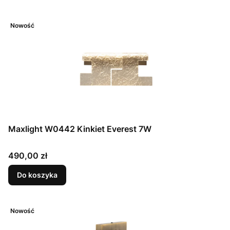
Nowość
Maxlight W0442 Kinkiet Everest 7W
Cena
490,00 zł
Do koszyka
Nowość