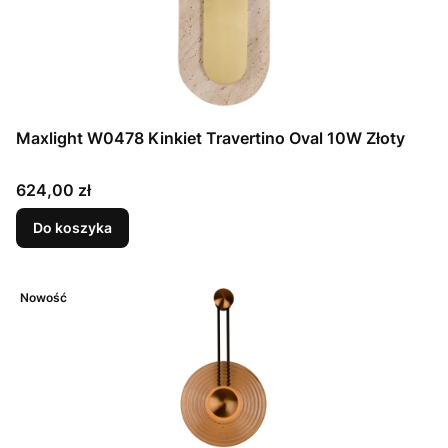
Maxlight W0478 Kinkiet Travertino Oval 10W Złoty
Cena
624,00 zł
Do koszyka
Nowość