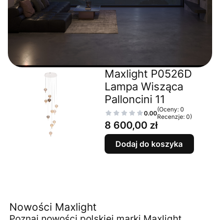
Maxlight P0526D
Lampa Wisząca
Palloncini 11
(Oceny: 0
0.00
Recenzje: 0)
Cena
8 600,00 zł
Dodaj do koszyka
Nowości Maxlight
Poznaj nowości polskiej marki Maxlight