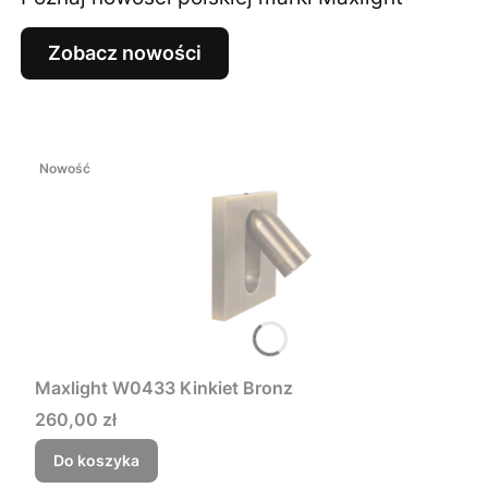
Zobacz nowości
Nowość
Maxlight W0433 Kinkiet Bronz
Cena
260,00 zł
Do koszyka