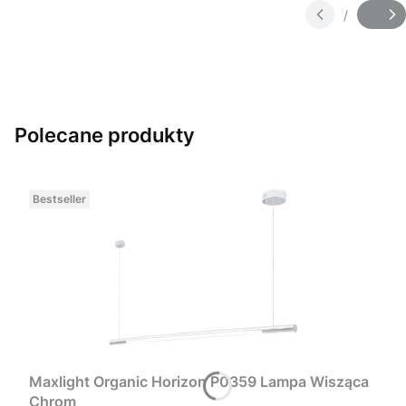
/
Slajd
z
Polecane produkty
Bestseller
Maxlight Organic Horizon P0359 Lampa Wisząca
Chrom