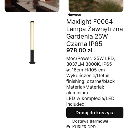
Nowość
Maxlight F0064
Lampa Zewnętrzna
Gardenia 25W
Czarna IP65
Cena
978,00 zł
Moc/Power: 25W LED,
3037LM 3000K, IP65
ø: 16cm H:105 cm
Wykończenie/Detail
finishing: czarne/black
Materiał/Material:
aluminium
LED w komplecie/LED
included
Dodaj do koszyka
Dostawa
darmowa
-
KURIER DPD