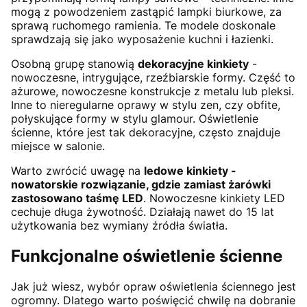
mogą z powodzeniem zastąpić lampki biurkowe, za
sprawą ruchomego ramienia. Te modele doskonale
sprawdzają się jako wyposażenie kuchni i łazienki.
Osobną grupę stanowią
dekoracyjne kinkiety
-
nowoczesne, intrygujące, rzeźbiarskie formy. Część to
ażurowe, nowoczesne konstrukcje z metalu lub pleksi.
Inne to nieregularne oprawy w stylu zen, czy obfite,
połyskujące formy w stylu glamour. Oświetlenie
ścienne, które jest tak dekoracyjne, często znajduje
miejsce w salonie.
Warto zwrócić uwagę na
ledowe kinkiety -
nowatorskie rozwiązanie, gdzie zamiast żarówki
zastosowano taśmę LED
. Nowoczesne kinkiety LED
cechuje długa żywotność. Działają nawet do 15 lat
użytkowania bez wymiany źródła światła.
Funkcjonalne oświetlenie ścienne
Jak już wiesz, wybór opraw oświetlenia ściennego jest
ogromny. Dlatego warto poświęcić chwilę na dobranie