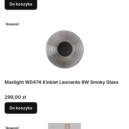
Do koszyka
Nowość
Maxlight W0474 Kinkiet Leonardo 8W Smoky Glass
Cena
299,00 zł
Do koszyka
Nowość