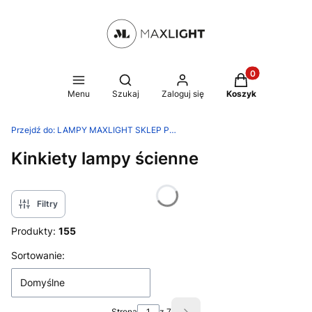
Produkty w kosz
Otwórz wyszukiwarkę
Menu
Szukaj
Zaloguj się
Koszyk
Przejdź do:
LAMPY MAXLIGHT SKLEP PRODUCENTA
Kinkiety lampy ścienne
Filtry
Produkty:
155
Lista produktów
Sortowanie:
Domyślne
Strona
z 7