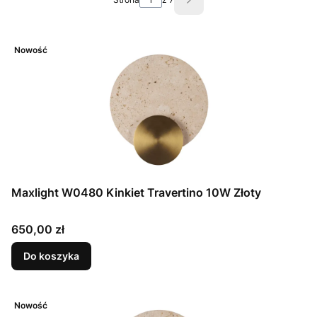
Następne produkty
Nowość
Maxlight W0480 Kinkiet Travertino 10W Złoty
Cena
650,00 zł
Do koszyka
Nowość