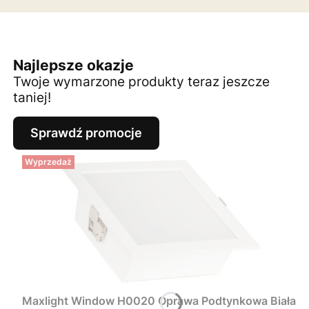
Najlepsze okazje
Twoje wymarzone produkty teraz jeszcze
taniej!
Sprawdź promocje
Wyprzedaż
Maxlight Window H0020 Oprawa Podtynkowa Biała