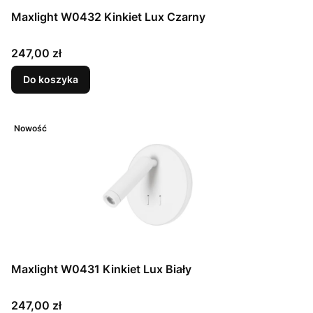
Maxlight W0432 Kinkiet Lux Czarny
Cena
247,00 zł
Do koszyka
Nowość
Maxlight W0431 Kinkiet Lux Biały
Cena
247,00 zł