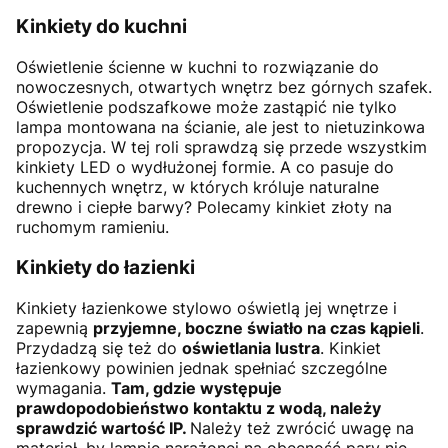
Kinkiety do kuchni
Oświetlenie ścienne w kuchni to rozwiązanie do
nowoczesnych, otwartych wnętrz bez górnych szafek.
Oświetlenie podszafkowe może zastąpić nie tylko
lampa montowana na ścianie, ale jest to nietuzinkowa
propozycja. W tej roli sprawdzą się przede wszystkim
kinkiety LED o wydłużonej formie. A co pasuje do
kuchennych wnętrz, w których króluje naturalne
drewno i ciepłe barwy? Polecamy kinkiet złoty na
ruchomym ramieniu.
Kinkiety do łazienki
Kinkiety łazienkowe stylowo oświetlą jej wnętrze i
zapewnią
przyjemne, boczne światło na czas kąpieli
.
Przydadzą się też do
oświetlania lustra
. Kinkiet
łazienkowy powinien jednak spełniać szczególne
wymagania.
Tam, gdzie występuje
prawdopodobieństwo kontaktu z wodą, należy
sprawdzić wartość IP.
Należy też zwrócić uwagę na
materiał, by lampie narażonej na obecność pary nie