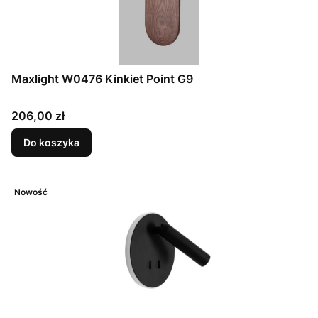
Maxlight W0476 Kinkiet Point G9
Cena
206,00 zł
Do koszyka
Nowość