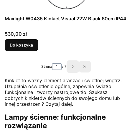
Maxlight W0435 Kinkiet Visual 22W Black 60cm IP44
Cena
530,00 zł
Do koszyka
Strona
z 7
Przejdź do ostatniej st
Kinkiet to ważny element aranżacji świetlnej wnętrz.
Uzupełnia oświetlenie ogólne, zapewnia światło
funkcjonalne i tworzy nastrojowe tło. Szukasz
dobrych kinkietów ściennych do swojego domu lub
innej przestrzeni? Czytaj dalej.
Lampy ścienne: funkcjonalne
rozwiązanie