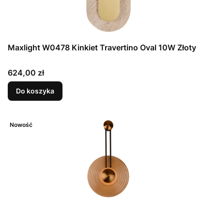
Maxlight W0478 Kinkiet Travertino Oval 10W Złoty
Cena
624,00 zł
Do koszyka
Nowość