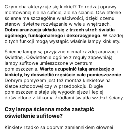
Czym charakteryzuje się kinkiet? To rodzaj oprawy
montowanej nie na suficie, ale na ścianie. Oświetlenie
ścienne ma szczególne właściwości, dzięki czemu
stanowi świetne rozwiązanie w wielu wnętrzach.
Dobra aranżacja składa się z trzech stref: światła
ogólnego, funkcjonalnego i dekoracyjnego
. W każdej
z tych funkcji mogą wystąpić właśnie lampy kinkiety.
Ścienne lampy są przyjazne niemal każdej aranżacji
świetlnej. Oświetlenie ogólne z reguły zapewniają
lampy sufitowe umieszczone w centrum
pomieszczenia.
Warto uzupełnić taką aranżację o
kinkiety, by doświetlić rzęsiście całe pomieszczenie
.
Dobrym pomysłem jest też montaż kinkietów na
klatce schodowej czy w przedpokoju. Długie
pomieszczenie staje się wygodniejsze i lepiej
doświetlone z kilkoma źródłami światła wzdłuż ściany.
Czy lampa ścienna może zastąpić
oświetlenie sufitowe?
Kinkiety rzadko są dobrym zamiennikiem głównej