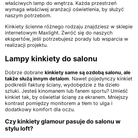
właściwych lamp do wnętrza. Każda przestrzeń
wymaga właściwej aranżacji oświetlenia, by służyć
naszym potrzebom.
Kinkiety ścienne różnego rodzaju znajdziesz w sklepie
internetowym Maxlight. Zwróć się do naszych
ekspertów, jeśli potrzebujesz porady lub wsparcia w
realizacji projektu.
Lampy kinkiety do salonu
Dobrze dobrane
kinkiety same są ozdobą salonu, ale
także służą innym detalom
. Nawet pojedynczy kinkiet
podkreśli fakturę ściany, wydobędzie z tła dzieło
sztuki. Jesteś kinomanem lub fanem sportu? Umieść
kinkiet tak, by oświetlał ścianę za ekranem. Mniejszy
kontrast pomiędzy monitorem a tłem to ulga i
dodatkowy komfort dla oczu.
Czy kinkiety glamour pasuje do salonu w
stylu loft?