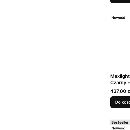
Nowość
Maxligh
Czarny +
Cena
437,00 z
Do kos
Bestseller
Nowość