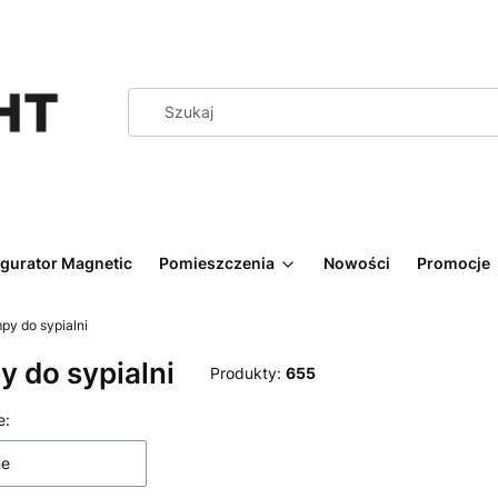
igurator Magnetic
Pomieszczenia
Nowości
Promocje
py do sypialni
 do sypialni
Produkty:
655
 produktów
e:
ne