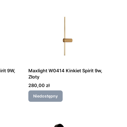
rit 9W,
Maxlight W0414 Kinkiet Spirit 9w,
Złoty
Cena
280,00 zł
Niedostępny