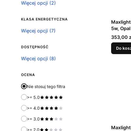
Możliwość podłączenia ściemniacza
Więcej opcji (2)
KLASA ENERGETYCZNA
Maxligh
5w, Opa
Klasa energetyczna
Więcej opcji (7)
Cena
353,00 z
DOSTĘPNOŚĆ
Do kos
Dostępność
Więcej opcji (8)
OCENA
Nie stosuj tego filtra
>= 5.0
>= 4.0
>= 3.0
Maxlight
>= 2.0