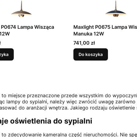
t P0674 Lampa Wisząca
Maxlight P0675 Lampa Wi
 12W
Manuka 12W
Cena
ł
741,00 zł
zyka
Do koszyka
a to miejsce przeznaczone przede wszystkim do wypoczynk
ąc lampy do sypialni, należy więc zwrócić uwagę zarówno na
asować do aranżacji wnętrza. Jakiego rodzaju oświetlenie s
je oświetlenia do sypialni
a to zdecydowanie kameralna część nieruchomości. Nie spę