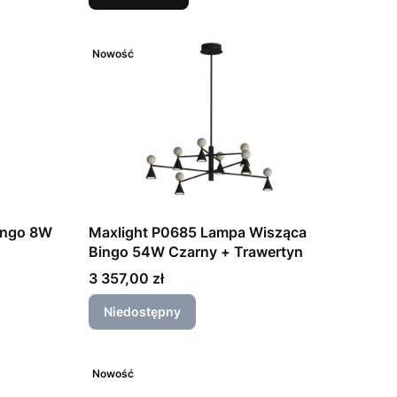
Nowość
ingo 8W
Maxlight P0685 Lampa Wisząca
Bingo 54W Czarny + Trawertyn
Cena
3 357,00 zł
Niedostępny
Nowość