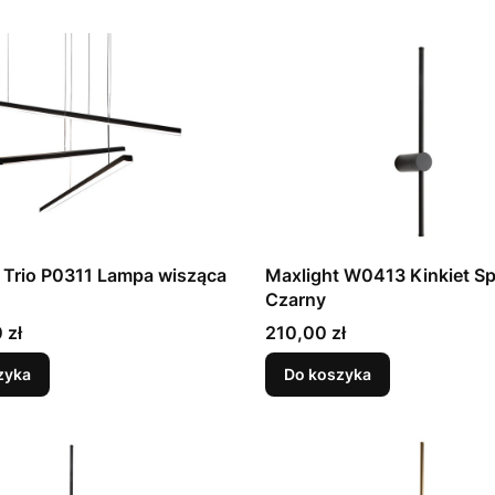
 Trio P0311 Lampa wisząca
Maxlight W0413 Kinkiet Spi
Czarny
Cena
 zł
210,00 zł
zyka
Do koszyka