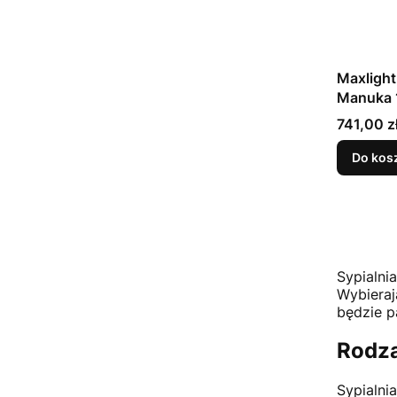
Maxligh
Manuka
Cena
741,00 z
Do kos
Sypialni
Wybieraj
będzie p
Rodza
Sypialni