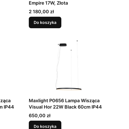
Empire 17W, Złota
Cena
2 180,00 zł
Do koszyka
sząca
Maxlight P0656 Lampa Wisząca
m IP44
Visual Hor 22W Black 60cm IP44
Cena
650,00 zł
Do koszyka