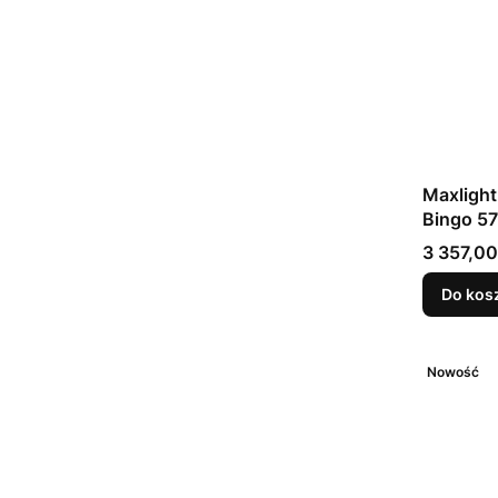
Maxligh
Bingo 57
Cena
3 357,00
Do kos
Nowość