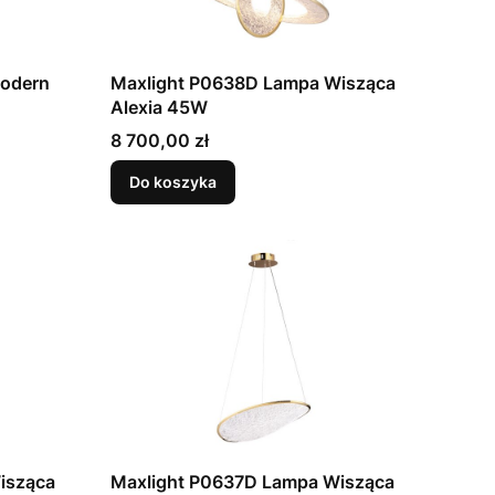
Modern
Maxlight P0638D Lampa Wisząca
Alexia 45W
Cena
8 700,00 zł
Do koszyka
isząca
Maxlight P0637D Lampa Wisząca