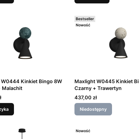
Bestseller
Nowość
t W0444 Kinkiet Bingo 8W
Maxlight W0445 Kinkiet B
 Malachit
Czarny + Trawertyn
Cena
ł
437,00 zł
zyka
Niedostępny
Nowość