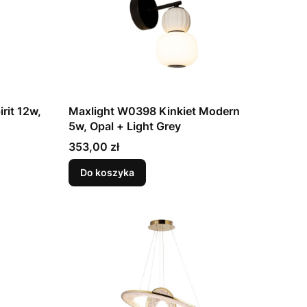
rit 12w,
Maxlight W0398 Kinkiet Modern
5w, Opal + Light Grey
Cena
353,00 zł
Do koszyka