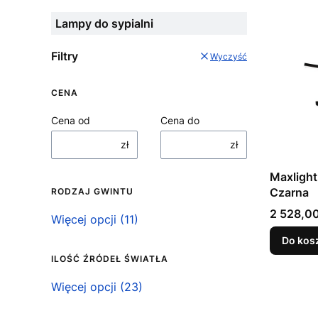
Lampy do sypialni
Filtry
Wyczyść
CENA
Cena od
Cena do
zł
zł
Maxlight
Czarna
RODZAJ GWINTU
Cena
2 528,00
Rodzaj gwintu
Więcej opcji (11)
Do kos
ILOŚĆ ŹRÓDEŁ ŚWIATŁA
Ilość źródeł światła
Więcej opcji (23)