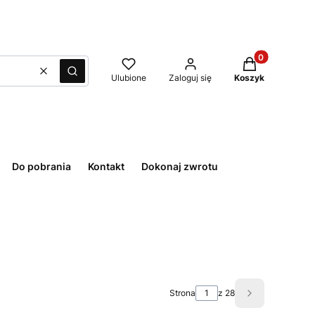
Produkty w kos
Wyczyść
Szukaj
Ulubione
Zaloguj się
Koszyk
Do pobrania
Kontakt
Dokonaj zwrotu
Strona
z 28
Następne pro