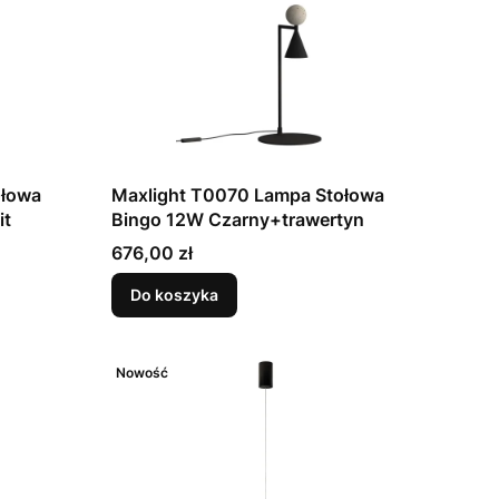
ołowa
Maxlight T0070 Lampa Stołowa
it
Bingo 12W Czarny+trawertyn
Cena
676,00 zł
Do koszyka
Nowość