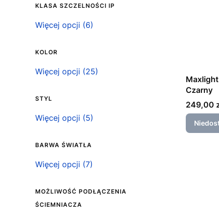
KLASA SZCZELNOŚCI IP
Klasa szczelności IP
Więcej opcji (6)
KOLOR
Kolor
Więcej opcji (25)
Maxlight
Czarny
STYL
Cena
249,00 z
Styl
Więcej opcji (5)
Niedos
BARWA ŚWIATŁA
Barwa światła
Więcej opcji (7)
MOŻLIWOŚĆ PODŁĄCZENIA
ŚCIEMNIACZA