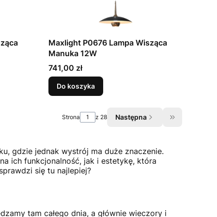
sząca
Maxlight P0676 Lampa Wisząca
Manuka 12W
Cena
741,00 zł
Do koszyka
Następna
Strona
z 28
Przejdź do os
u, gdzie jednak wystrój ma duże znaczenie.
 ich funkcjonalność, jak i estetykę, która
prawdzi się tu najlepiej?
dzamy tam całego dnia, a głównie wieczory i