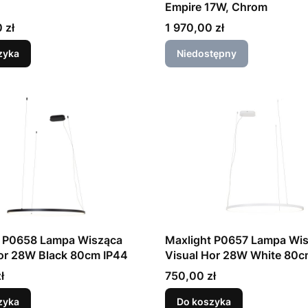
Empire 17W, Chrom
Cena
 zł
1 970,00 zł
zyka
Niedostępny
t P0658 Lampa Wisząca
Maxlight P0657 Lampa Wi
or 28W Black 80cm IP44
Visual Hor 28W White 80c
Cena
ł
750,00 zł
zyka
Do koszyka