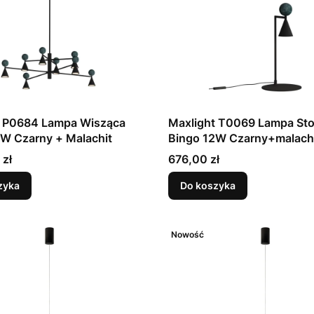
t P0684 Lampa Wisząca
Maxlight T0069 Lampa St
W Czarny + Malachit
Bingo 12W Czarny+malach
Cena
 zł
676,00 zł
zyka
Do koszyka
Nowość