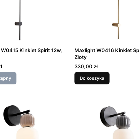
 W0415 Kinkiet Spirit 12w,
Maxlight W0416 Kinkiet Spi
Złoty
Cena
ł
330,00 zł
tępny
Do koszyka