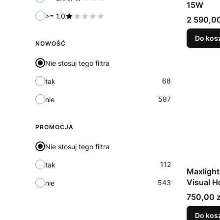
15W
>= 1.0
Cena
2 590,00
Do kos
NOWOŚĆ
Nie stosuj tego filtra
68
tak
587
nie
PROMOCJA
Nie stosuj tego filtra
112
tak
Maxligh
Visual H
543
nie
Cena
750,00 z
Do kos