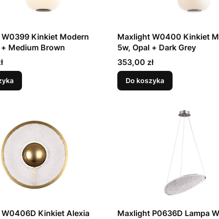
t W0399 Kinkiet Modern
Maxlight W0400 Kinkiet 
l + Medium Brown
5w, Opal + Dark Grey
Cena
ł
353,00 zł
zyka
Do koszyka
 W0406D Kinkiet Alexia
Maxlight P0636D Lampa W