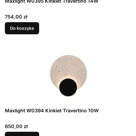
Maxlight W0395 Kinkiet Travertino 14W
Cena
754,00 zł
Do koszyka
Maxlight W0394 Kinkiet Travertino 10W
Cena
650,00 zł