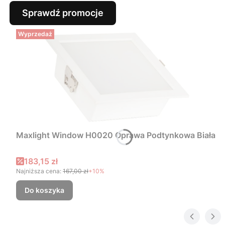
Sprawdź promocje
Wyprzedaż
Maxlight Window H0020 Oprawa Podtynkowa Biała
Cena promocyjna
183,15 zł
Najniższa cena:
167,00 zł
+10%
Do koszyka