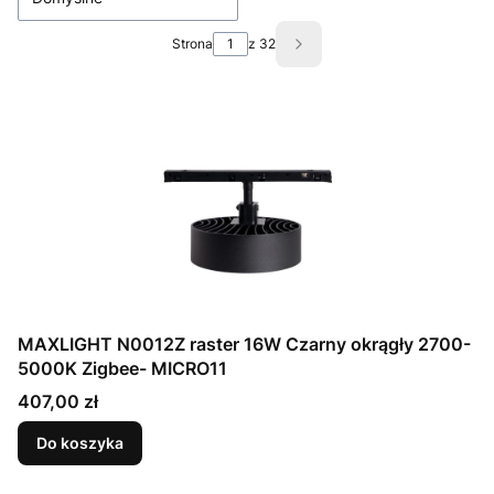
Strona
z 32
Następne produkty
MAXLIGHT N0012Z raster 16W Czarny okrągły 2700-
5000K Zigbee- MICRO11
Cena
407,00 zł
Do koszyka