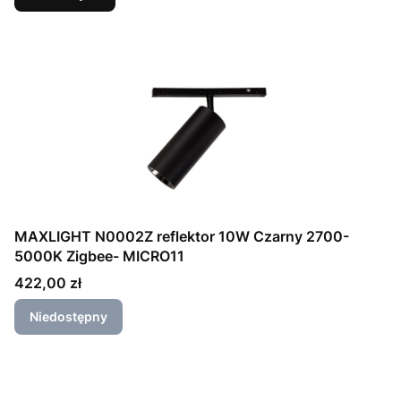
MAXLIGHT N0002Z reflektor 10W Czarny 2700-
5000K Zigbee- MICRO11
Cena
422,00 zł
Niedostępny