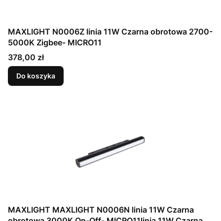
MAXLIGHT N0006Z linia 11W Czarna obrotowa 2700-
5000K Zigbee- MICRO11
Cena
378,00 zł
Do koszyka
MAXLIGHT MAXLIGHT N0006N linia 11W Czarna
obrotowa 3000K On-Off- MICRO11linia 11W Czarna