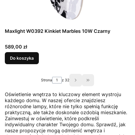
Maxlight W0392 Kinkiet Marbles 10W Czarny
Cena
589,00 zł
Do koszyka
Strona
z 32
Przejdź do ostatniej s
Oświetlenie wnętrza to kluczowy element wystroju
każdego domu. W naszej ofercie znajdziesz
różnorodne lampy, które nie tylko spełnią funkcję
praktyczną, ale także doskonale ozdobią mieszkanie.
Zainwestuj w oświetlenie, które podkreśli
indywidualny charakter Twojego domu. Sprawdź, jak
nasze propozycje mogą odmienić wnętrza i