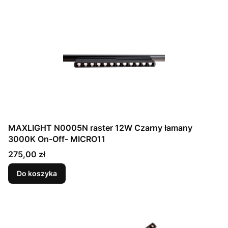
MAXLIGHT N0005N raster 12W Czarny łamany
3000K On-Off- MICRO11
Cena
275,00 zł
Do koszyka