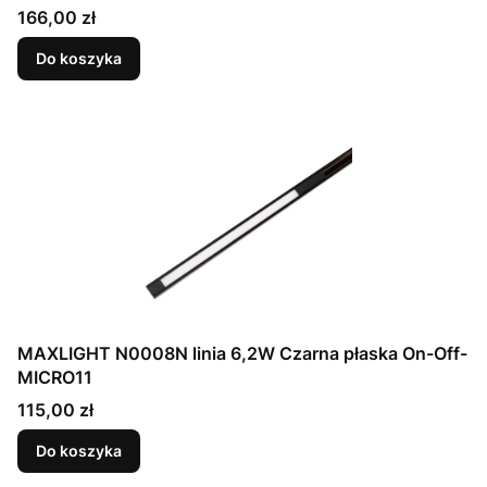
Cena
166,00 zł
Do koszyka
MAXLIGHT N0008N linia 6,2W Czarna płaska On-Off-
MICRO11
Cena
115,00 zł
Do koszyka