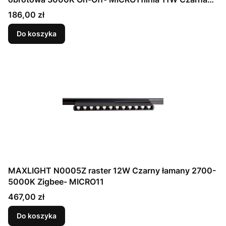
obrotowa 3000K On-Off- MICRO11
Cena
186,00 zł
Do koszyka
MAXLIGHT N0005Z raster 12W Czarny łamany 2700-
5000K Zigbee- MICRO11
Cena
467,00 zł
Do koszyka