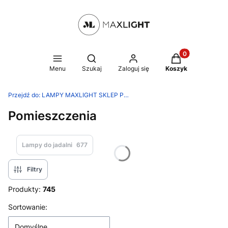
Produkty w kosz
Otwórz wyszukiwarkę
Menu
Szukaj
Zaloguj się
Koszyk
Przejdź do:
LAMPY MAXLIGHT SKLEP PRODUCENTA
Pomieszczenia
Lampy do jadalni
677
Filtry
Produkty:
745
Lista produktów
Sortowanie:
Domyślne