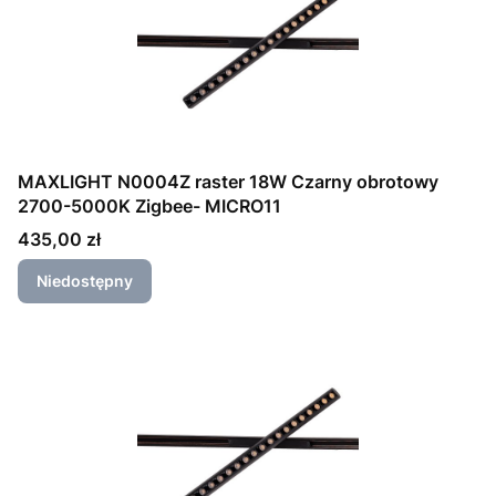
MAXLIGHT N0004Z raster 18W Czarny obrotowy
2700-5000K Zigbee- MICRO11
Cena
435,00 zł
Niedostępny