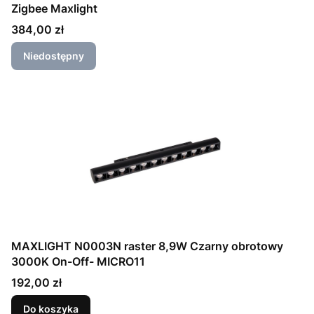
Zigbee Maxlight
Cena
384,00 zł
Niedostępny
MAXLIGHT N0003N raster 8,9W Czarny obrotowy
3000K On-Off- MICRO11
Cena
192,00 zł
Do koszyka