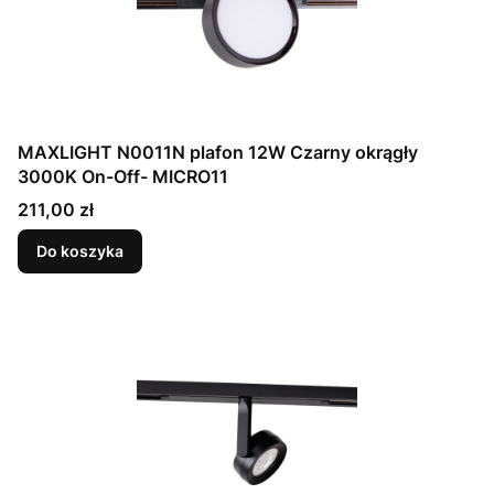
MAXLIGHT N0011N plafon 12W Czarny okrągły
3000K On-Off- MICRO11
Cena
211,00 zł
Do koszyka