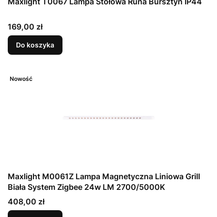
Maxlight T0067 Lampa Stołowa Runa Bursztyn IP44
Cena
169,00 zł
Do koszyka
Nowość
Maxlight M0061Z Lampa Magnetyczna Liniowa Grill
Biała System Zigbee 24w LM 2700/5000K
Cena
408,00 zł