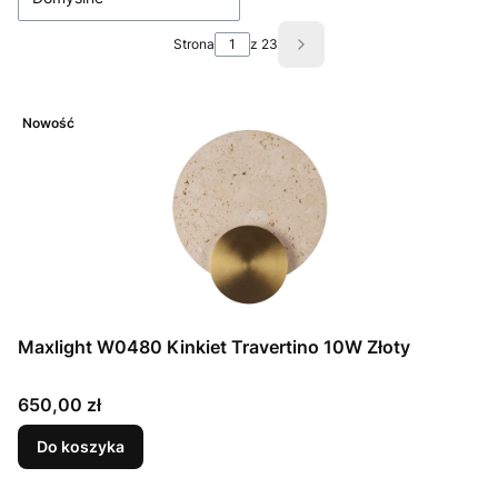
Strona
z 23
Następne produkty
Nowość
Maxlight W0480 Kinkiet Travertino 10W Złoty
Cena
650,00 zł
Do koszyka