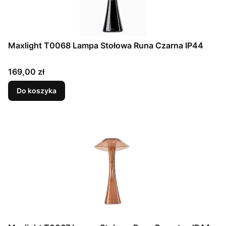
Maxlight T0068 Lampa Stołowa Runa Czarna IP44
Cena
169,00 zł
Do koszyka