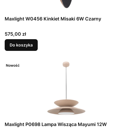
Maxlight W0456 Kinkiet Misaki 6W Czarny
Cena
575,00 zł
Do koszyka
Nowość
Maxlight P0698 Lampa Wisząca Mayumi 12W