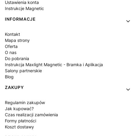
Ustawienia konta
Instrukcje Magnetic
INFORMACJE
Kontakt
Mapa strony
Oferta
O nas
Do pobrania
Instrukcja Maxlight Magnetic - Bramka i Aplikacja
Salony partnerskie
Blog
ZAKUPY
Regulamin zakupów
Jak kupować?
Czas realizacji zamówienia
Formy płatności
Koszt dostawy