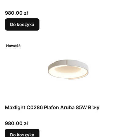
Cena
980,00 zł
Do koszyka
Nowość
Maxlight C0286 Plafon Aruba 85W Biały
Cena
980,00 zł
Do koszyka