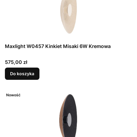
Maxlight W0457 Kinkiet Misaki 6W Kremowa
Cena
575,00 zł
Do koszyka
Nowość