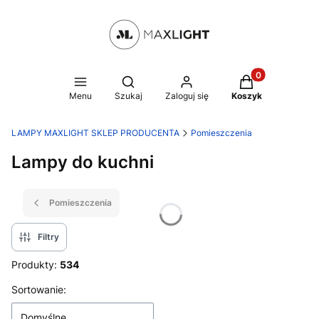
Produkty w kosz
Otwórz wyszukiwarkę
Menu
Szukaj
Zaloguj się
Koszyk
LAMPY MAXLIGHT SKLEP PRODUCENTA
Pomieszczenia
Lampy do kuchni
Pomieszczenia
Filtry
Produkty:
534
Lista produktów
Sortowanie:
Domyślne