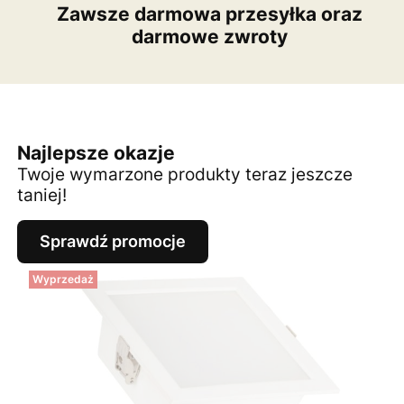
Zawsze darmowa przesyłka oraz
darmowe zwroty
Najlepsze okazje
Twoje wymarzone produkty teraz jeszcze
taniej!
Sprawdź promocje
Wyprzedaż