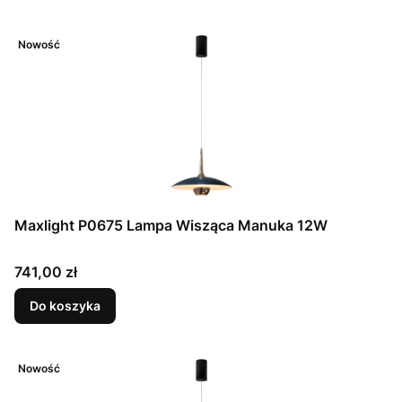
Nowość
Maxlight P0675 Lampa Wisząca Manuka 12W
Cena
741,00 zł
Do koszyka
Nowość