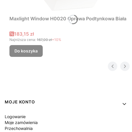
Maxlight Window H0020 Oprawa Podtynkowa Biała
Cena promocyjna
183,15 zł
Najniższa cena:
167,00 zł
+10%
Do koszyka
Linki w stopce
MOJE KONTO
Logowanie
Moje zamówienia
Przechowalnia