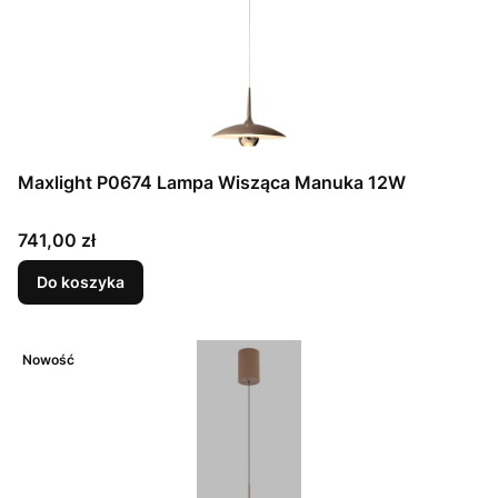
Maxlight P0674 Lampa Wisząca Manuka 12W
Cena
741,00 zł
Do koszyka
Nowość