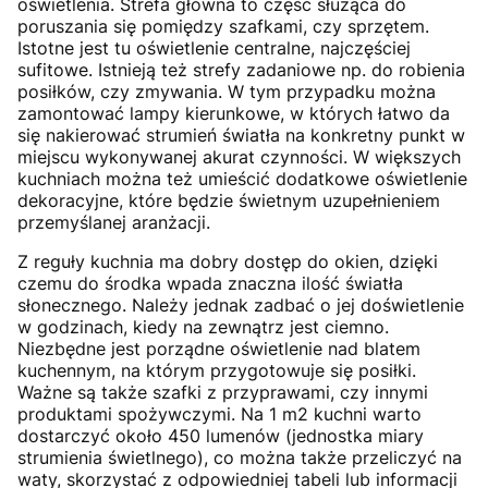
oświetlenia. Strefa główna to część służąca do
poruszania się pomiędzy szafkami, czy sprzętem.
Istotne jest tu oświetlenie centralne, najczęściej
sufitowe. Istnieją też strefy zadaniowe np. do robienia
posiłków, czy zmywania. W tym przypadku można
zamontować lampy kierunkowe, w których łatwo da
się nakierować strumień światła na konkretny punkt w
miejscu wykonywanej akurat czynności. W większych
kuchniach można też umieścić dodatkowe oświetlenie
dekoracyjne, które będzie świetnym uzupełnieniem
przemyślanej aranżacji.
Z reguły kuchnia ma dobry dostęp do okien, dzięki
czemu do środka wpada znaczna ilość światła
słonecznego. Należy jednak zadbać o jej doświetlenie
w godzinach, kiedy na zewnątrz jest ciemno.
Niezbędne jest porządne oświetlenie nad blatem
kuchennym, na którym przygotowuje się posiłki.
Ważne są także szafki z przyprawami, czy innymi
produktami spożywczymi. Na 1 m2 kuchni warto
dostarczyć około 450 lumenów (jednostka miary
strumienia świetlnego), co można także przeliczyć na
waty, skorzystać z odpowiedniej tabeli lub informacji