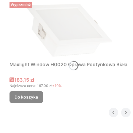
Wyprzedaż
Maxlight Window H0020 Oprawa Podtynkowa Biała
Cena promocyjna
183,15 zł
Najniższa cena:
167,00 zł
+10%
Do koszyka