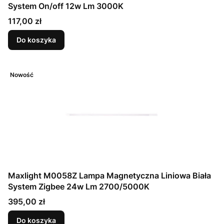
System On/off 12w Lm 3000K
Cena
117,00 zł
Do koszyka
Nowość
Maxlight M0058Z Lampa Magnetyczna Liniowa Biała
System Zigbee 24w Lm 2700/5000K
Cena
395,00 zł
Do koszyka