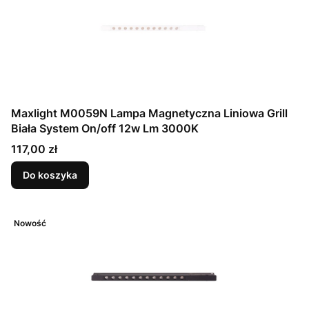
Maxlight M0059N Lampa Magnetyczna Liniowa Grill
Biała System On/off 12w Lm 3000K
Cena
117,00 zł
Do koszyka
Nowość