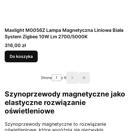
Maxlight M0056Z Lampa Magnetyczna Liniowa Biała
System Zigbee 10W Lm 2700/5000K
Cena
316,00 zł
Do koszyka
Strona
z 9
Przejdź do ostatniej st
Szynoprzewody magnetyczne jako
elastyczne rozwiązanie
oświetleniowe
Szynoprzewody magnetyczne to rozwiązanie
oświetleniowe, które wyróżnia się niezwykłą