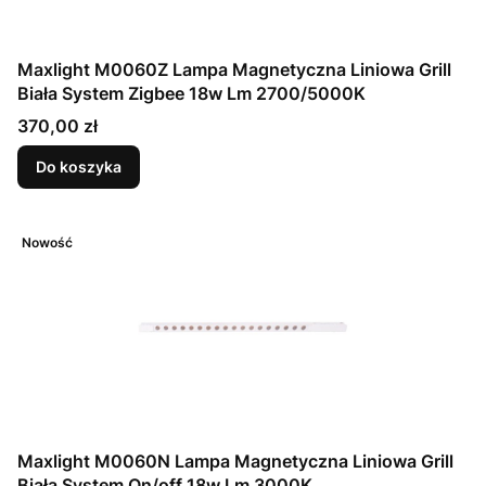
Maxlight M0060Z Lampa Magnetyczna Liniowa Grill
Biała System Zigbee 18w Lm 2700/5000K
Cena
370,00 zł
Do koszyka
Nowość
Maxlight M0060N Lampa Magnetyczna Liniowa Grill
Biała System On/off 18w Lm 3000K