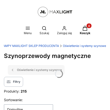
Produkty w kosz
Otwórz wyszukiwarkę
Menu
Szukaj
Zaloguj się
Koszyk
LAMPY MAXLIGHT SKLEP PRODUCENTA
Oświetlenie i systemy szynowe
Szynoprzewody magnetyczne
Oświetlenie i systemy szynowe
Filtry
Produkty:
215
Lista produktów
Sortowanie:
Domyślne