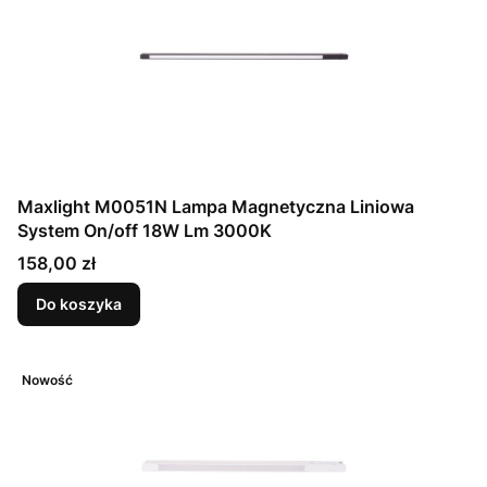
Maxlight M0051N Lampa Magnetyczna Liniowa
System On/off 18W Lm 3000K
Cena
158,00 zł
Do koszyka
Nowość