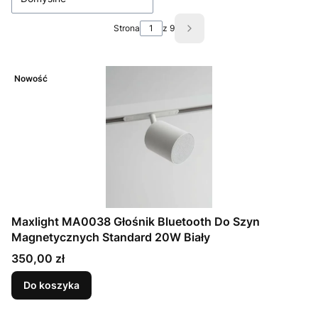
Strona
z 9
Następne produkty
Nowość
Maxlight MA0038 Głośnik Bluetooth Do Szyn
Magnetycznych Standard 20W Biały
Cena
350,00 zł
Do koszyka