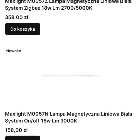
Maxlight M0057Z Lampa Magnetyczna Liniowa Biała
System Zigbee 18w Lm 2700/5000K
Cena
358,00 zł
Do koszyka
Nowość
Maxlight M0057N Lampa Magnetyczna Liniowa Biała
System On/off 18w Lm 3000K
Cena
158,00 zł