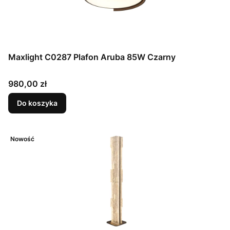
Maxlight C0287 Plafon Aruba 85W Czarny
Cena
980,00 zł
Do koszyka
Nowość