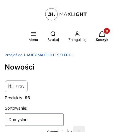
Produkty w kosz
Otwórz wyszukiwarkę
Menu
Szukaj
Zaloguj się
Koszyk
Przejdź do:
LAMPY MAXLIGHT SKLEP PRODUCENTA
Nowości
Filtry
Produkty:
96
Lista produktów
Sortowanie:
Domyślne
Strona
z 4