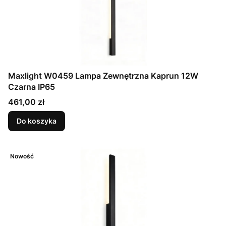
Maxlight W0459 Lampa Zewnętrzna Kaprun 12W
Czarna IP65
Cena
461,00 zł
Do koszyka
Nowość