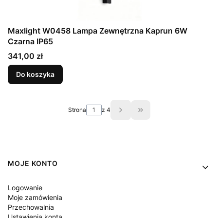
Maxlight W0458 Lampa Zewnętrzna Kaprun 6W
Czarna IP65
Cena
341,00 zł
Do koszyka
Strona
z 4
Przejdź do ostatniej st
Linki w stopce
MOJE KONTO
Logowanie
Moje zamówienia
Przechowalnia
Ustawienia konta