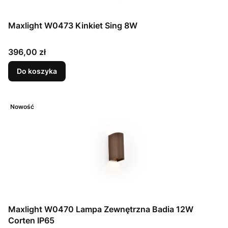
Maxlight W0473 Kinkiet Sing 8W
Cena
396,00 zł
Do koszyka
Nowość
Maxlight W0470 Lampa Zewnętrzna Badia 12W
Corten IP65