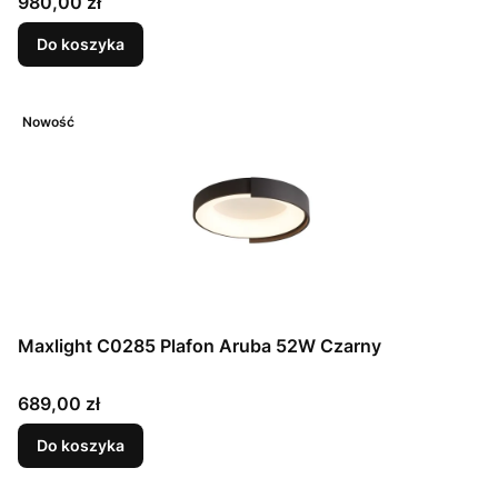
Cena
980,00 zł
Do koszyka
Nowość
Maxlight C0285 Plafon Aruba 52W Czarny
Cena
689,00 zł
Do koszyka