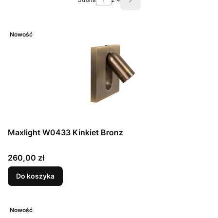
Następne produkty
Nowość
Maxlight W0433 Kinkiet Bronz
Cena
260,00 zł
Do koszyka
Nowość