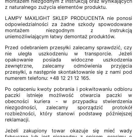
montażem niezgodnym z instrukcją oraz wynikających
z naturalnego zużycia elementów produktu.
LAMPY MAXLIGHT SKLEP PRODUCENTA nie ponosi
odpowiedzialności za żadne szkody spowodowane
montażem niezgodnym z instrukcją
uniemożliwiającym łatwy demontaż produktów.
Przed odebraniem przesyłki zalecamy sprawdzić, czy
nie uległa uszkodzeniu w transporcie. Jeżeli
opakowanie posiada widoczne uszkodzenia
zewnętrzne, zalecamy odmówienia przyjęcia
przesyłki, a następnie skontaktowanie się z nami pod
numerem telefonu: +48 12 21 12 165.
Po opłaceniu kwoty pobrania i pokwitowaniu odbioru
paczki istnieje możliwość otwarcia paczki w
obecności kuriera - w przypadku stwierdzenia
niezgodności, zalecamy sporządzić protokół
rozbieżności, który stanowi podstawę późniejszej
reklamacji.
Jeżeli zakupiony towar okazuje się mieć wady
fabryczne lub jest niezgodny z opisem, prosimy o