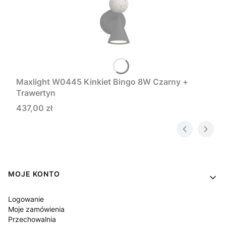
Maxlight W0445 Kinkiet Bingo 8W Czarny +
Trawertyn
Cena
437,00 zł
Linki w stopce
MOJE KONTO
Logowanie
Moje zamówienia
Przechowalnia