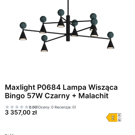
Maxlight P0684 Lampa Wisząca
Bingo 57W Czarny + Malachit
0.00
(Oceny: 0 Recenzje: 0)
Cena
3 357,00 zł