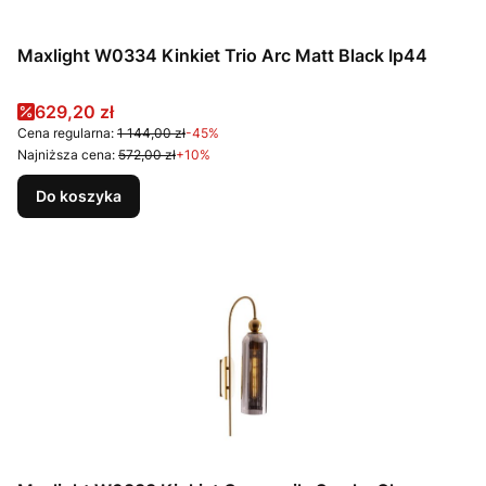
Maxlight W0334 Kinkiet Trio Arc Matt Black Ip44
Cena promocyjna
629,20 zł
Cena regularna:
1 144,00 zł
-45%
Najniższa cena:
572,00 zł
+10%
Do koszyka