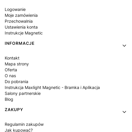
Logowanie
Moje zamówienia
Przechowalnia
Ustawienia konta
Instrukcje Magnetic
INFORMACJE
Kontakt
Mapa strony
Oferta
O nas
Do pobrania
Instrukcja Maxlight Magnetic - Bramka i Aplikacja
Salony partnerskie
Blog
ZAKUPY
Regulamin zakupów
Jak kupować?