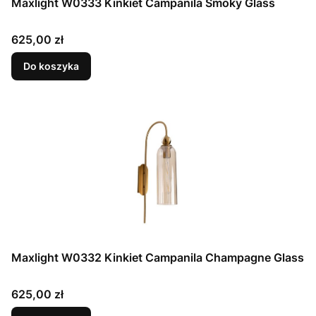
Maxlight W0333 Kinkiet Campanila Smoky Glass
Cena
625,00 zł
Do koszyka
Maxlight W0332 Kinkiet Campanila Champagne Glass
Cena
625,00 zł