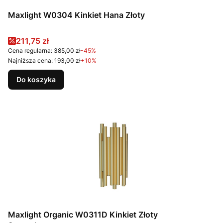
Maxlight W0304 Kinkiet Hana Złoty
Cena promocyjna
211,75 zł
Cena regularna:
385,00 zł
-45%
Najniższa cena:
193,00 zł
+10%
Do koszyka
Maxlight Organic W0311D Kinkiet Złoty