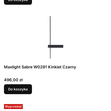
Maxlight Sabre W0281 Kinkiet Czarny
Cena
496,00 zł
Do koszyka
Wyprzedaż