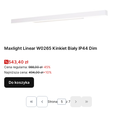
Maxlight Linear W0265 Kinkiet Biały IP44 Dim
Cena promocyjna
543,40 zł
Cena regularna:
988,00 zł
-45%
Najniższa cena:
494,00 zł
+10%
Do koszyka
Strona
z 7
Wróć do pierwszej strony z produktami
Przejdź do ostatn