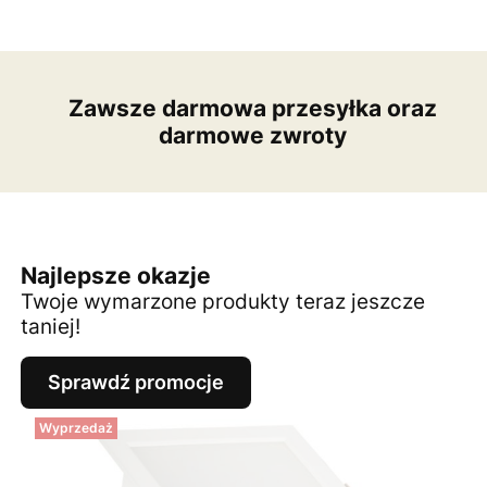
Zawsze darmowa przesyłka oraz
darmowe zwroty
Najlepsze okazje
Twoje wymarzone produkty teraz jeszcze
taniej!
Sprawdź promocje
Wyprzedaż