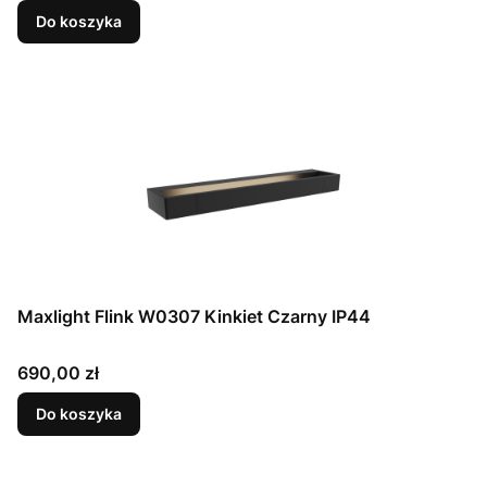
Do koszyka
Maxlight Flink W0307 Kinkiet Czarny IP44
Cena
690,00 zł
Do koszyka