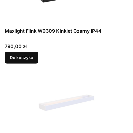
Maxlight Flink W0309 Kinkiet Czarny IP44
Cena
790,00 zł
Do koszyka