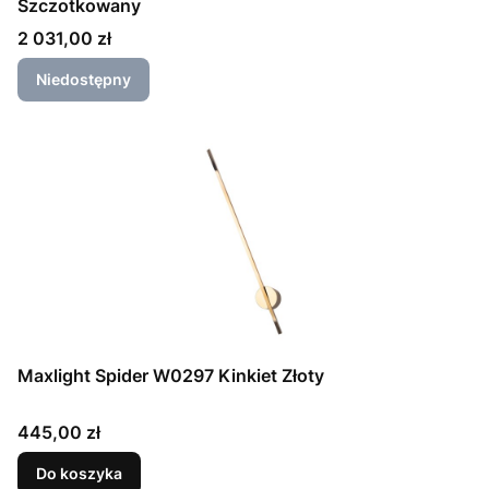
Szczotkowany
Cena
2 031,00 zł
Niedostępny
Maxlight Spider W0297 Kinkiet Złoty
Cena
445,00 zł
Do koszyka