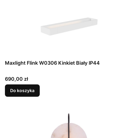
Maxlight Flink W0306 Kinkiet Biały IP44
Cena
690,00 zł
Do koszyka