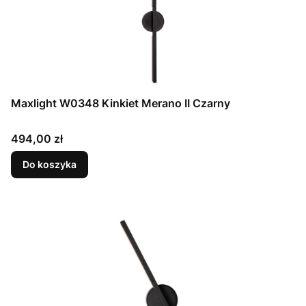
Maxlight W0348 Kinkiet Merano II Czarny
Cena
494,00 zł
Do koszyka