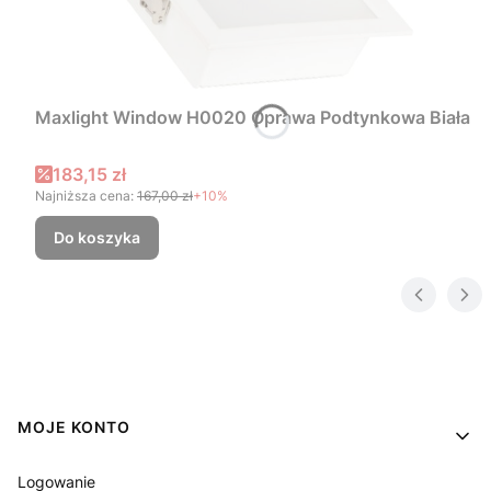
Maxlight Window H0020 Oprawa Podtynkowa Biała
Cena promocyjna
183,15 zł
Najniższa cena:
167,00 zł
+10%
Do koszyka
Linki w stopce
MOJE KONTO
Logowanie