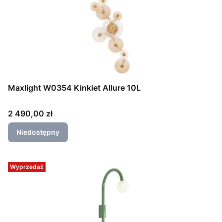
Maxlight W0354 Kinkiet Allure 10L
Cena
2 490,00 zł
Niedostępny
Wyprzedaż