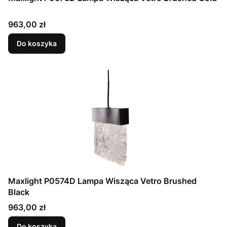
Cena
963,00 zł
Do koszyka
Maxlight P0574D Lampa Wisząca Vetro Brushed
Black
Cena
963,00 zł
Do koszyka