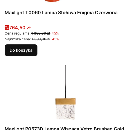
Maxlight T0060 Lampa Stołowa Enigma Czerwona
Cena promocyjna
764,50 zł
Cena regularna:
1 390,00 zł
-45%
Najniższa cena:
1 390,00 zł
-45%
Do koszyka
Maxlight P0573D Lampa Wisząca Vetro Brushed Gold