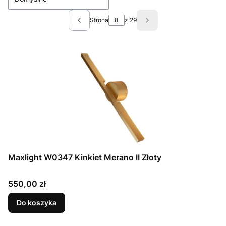
Strona
z 29
Poprzednie produkty
Następne produkty
Maxlight W0347 Kinkiet Merano II Złoty
Cena
550,00 zł
Do koszyka