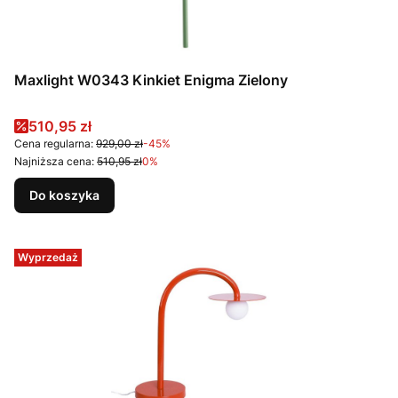
Maxlight W0343 Kinkiet Enigma Zielony
Cena promocyjna
510,95 zł
Cena regularna:
929,00 zł
-45%
Najniższa cena:
510,95 zł
0%
Do koszyka
Wyprzedaż