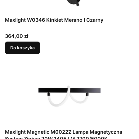
Maxlight W0346 Kinkiet Merano I Czarny
Cena
364,00 zł
Do koszyka
Maxlight Magnetic M0022Z Lampa Magnetyczna
System Zigbee 20W 1405 LM 2700/5000K