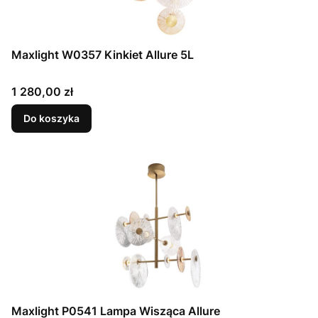
Maxlight W0357 Kinkiet Allure 5L
Cena
1 280,00 zł
Do koszyka
Maxlight P0541 Lampa Wisząca Allure