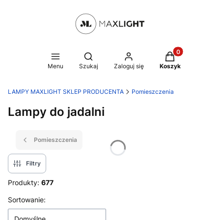
Produkty w kosz
Otwórz wyszukiwarkę
Menu
Szukaj
Zaloguj się
Koszyk
LAMPY MAXLIGHT SKLEP PRODUCENTA
Pomieszczenia
Lampy do jadalni
Pomieszczenia
Filtry
Produkty:
677
Lista produktów
Sortowanie:
Domyślne