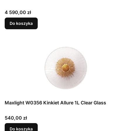
Cena
4 590,00 zł
Do koszyka
Maxlight W0356 Kinkiet Allure 1L Clear Glass
Cena
540,00 zł
Do koszyka