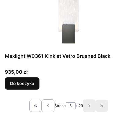
Maxlight W0361 Kinkiet Vetro Brushed Black
Cena
935,00 zł
Do koszyka
Strona
z 29
Wróć do pierwszej strony z produktami
Przejdź do ostat