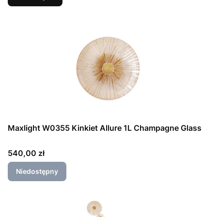
Maxlight W0355 Kinkiet Allure 1L Champagne Glass
Cena
540,00 zł
Niedostępny