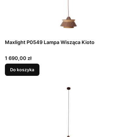
Maxlight P0549 Lampa Wisząca Kioto
Cena
1 690,00 zł
Do koszyka