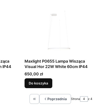
sząca
Maxlight P0655 Lampa Wisząca
m IP44
Visual Hor 22W White 60cm IP44
Cena
650,00 zł
Do koszyka
Poprzednia
Strona
z 4
Wróć do pierwszej strony z produktami