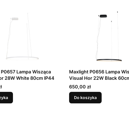
t P0657 Lampa Wisząca
Maxlight P0656 Lampa Wi
Hor 28W White 80cm IP44
Visual Hor 22W Black 60c
Cena
ł
650,00 zł
zyka
Do koszyka