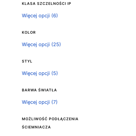
KLASA SZCZELNOŚCI IP
Klasa szczelności IP
Więcej opcji (6)
KOLOR
Kolor
Więcej opcji (25)
STYL
Styl
Więcej opcji (5)
BARWA ŚWIATŁA
Barwa światła
Więcej opcji (7)
MOŻLIWOŚĆ PODŁĄCZENIA
ŚCIEMNIACZA