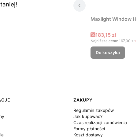
aniej!
Maxlight Window H
Cena promocyjna
183,15 zł
Najniższa cena:
167,00 zł
+
Do koszyka
ACJE
ZAKUPY
Regulamin zakupów
ny
Jak kupować?
Czas realizacji zamówienia
Formy płatności
ia
Koszt dostawy