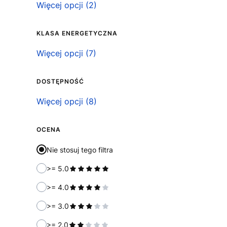
Możliwość podłączenia ściemniacza
Więcej opcji (2)
KLASA ENERGETYCZNA
Klasa energetyczna
Więcej opcji (7)
DOSTĘPNOŚĆ
Dostępność
Więcej opcji (8)
OCENA
Nie stosuj tego filtra
>= 5.0
>= 4.0
>= 3.0
>= 2.0