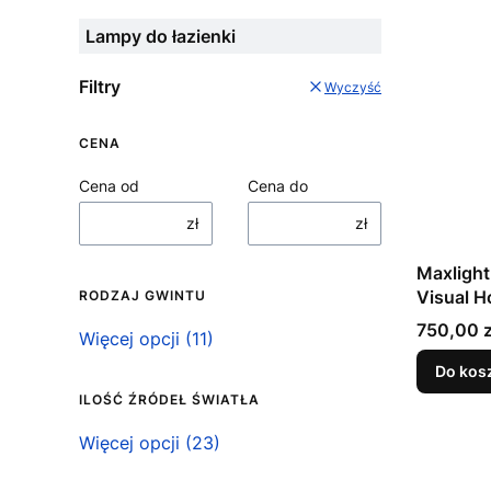
Lampy do łazienki
Filtry
Wyczyść
CENA
Cena od
Cena do
zł
zł
Maxligh
Visual 
RODZAJ GWINTU
Cena
750,00 z
Rodzaj gwintu
Więcej opcji (11)
Do kos
ILOŚĆ ŹRÓDEŁ ŚWIATŁA
Ilość źródeł światła
Więcej opcji (23)