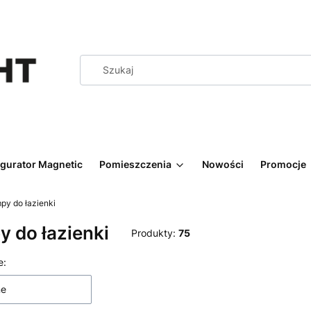
igurator Magnetic
Pomieszczenia
Nowości
Promocje
py do łazienki
 do łazienki
Produkty:
75
 produktów
e:
ne