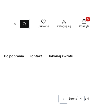
Produkty w kos
Wyczyść
Szukaj
Ulubione
Zaloguj się
Koszyk
Do pobrania
Kontakt
Dokonaj zwrotu
Strona
z 4
Poprzednie produkty