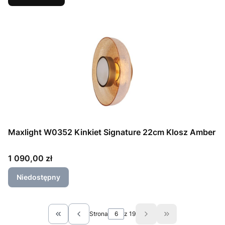
Maxlight W0352 Kinkiet Signature 22cm Klosz Amber
Cena
1 090,00 zł
Niedostępny
Strona
z 19
Wróć do pierwszej strony z produktami
Przejdź do ostat