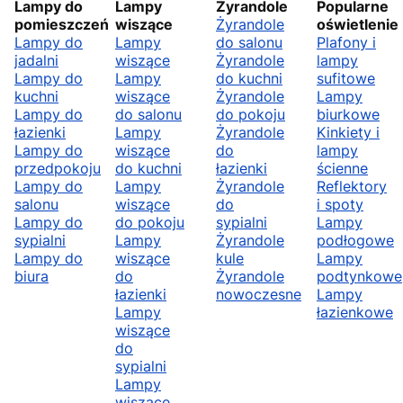
Lampy do
Lampy
Żyrandole
Popularne
pomieszczeń
wiszące
Żyrandole
oświetlenie
Lampy do
Lampy
do salonu
Plafony i
jadalni
wiszące
Żyrandole
lampy
Lampy do
Lampy
do kuchni
sufitowe
kuchni
wiszące
Żyrandole
Lampy
Lampy do
do salonu
do pokoju
biurkowe
łazienki
Lampy
Żyrandole
Kinkiety i
Lampy do
wiszące
do
lampy
przedpokoju
do kuchni
łazienki
ścienne
Lampy do
Lampy
Żyrandole
Reflektory
salonu
wiszące
do
i spoty
Lampy do
do pokoju
sypialni
Lampy
sypialni
Lampy
Żyrandole
podłogowe
Lampy do
wiszące
kule
Lampy
biura
do
Żyrandole
podtynkowe
łazienki
nowoczesne
Lampy
Lampy
łazienkowe
wiszące
do
sypialni
Lampy
wiszące