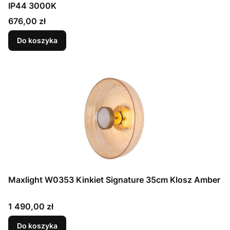
IP44 3000K
Cena
676,00 zł
Do koszyka
Maxlight W0353 Kinkiet Signature 35cm Klosz Amber
Cena
1 490,00 zł
Do koszyka