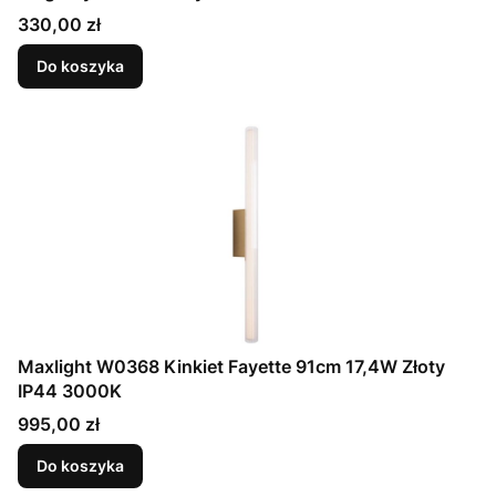
3000K
Cena
330,00 zł
Do koszyka
Maxlight W0368 Kinkiet Fayette 91cm 17,4W Złoty
IP44 3000K
Cena
995,00 zł
Do koszyka