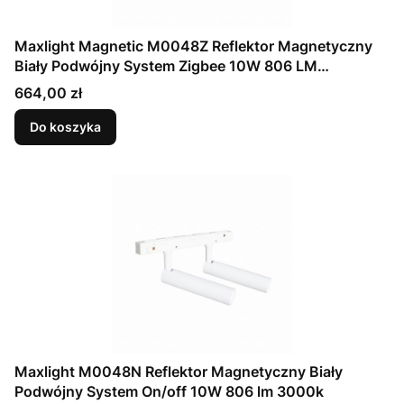
Maxlight Magnetic M0048Z Reflektor Magnetyczny
Biały Podwójny System Zigbee 10W 806 LM
2700/5000K
Cena
664,00 zł
Do koszyka
Maxlight M0048N Reflektor Magnetyczny Biały
Podwójny System On/off 10W 806 lm 3000k