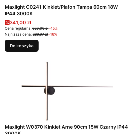
Maxlight C0241 Kinkiet/Plafon Tampa 60cm 18W
IP44 3000K
Cena promocyjna
341,00 zł
Cena regularna:
620,00 zł
-45%
Najniższa cena:
289,97 zł
+18%
Do koszyka
Maxlight W0370 Kinkiet Arne 90cm 15W Czarny IP44
3000K