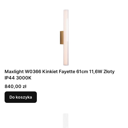
Maxlight W0366 Kinkiet Fayette 61cm 11,6W Złoty
IP44 3000K
Cena
840,00 zł
Do koszyka