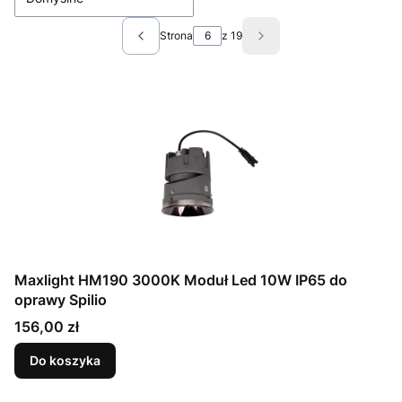
Strona
z 19
Poprzednie produkty
Następne produkty
Maxlight HM190 3000K Moduł Led 10W IP65 do
oprawy Spilio
Cena
156,00 zł
Do koszyka