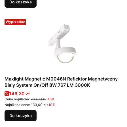
Do koszyka
Wyprzedaż
Maxlight Magnetic M0046N Reflektor Magnetyczny
Biały System On/Off 8W 767 LM 3000K
Cena promocyjna
146,30 zł
Cena regularna:
266,00 zł
-45%
Najniższa cena:
133,00 zł
+10%
Do koszyka