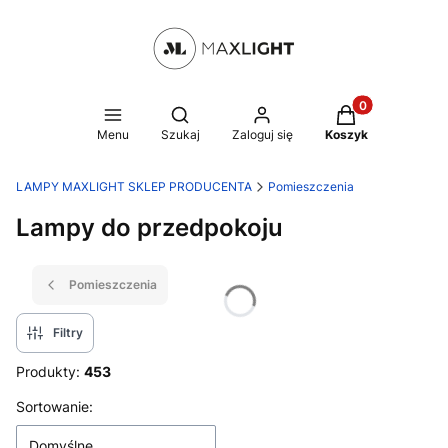
Produkty w kosz
Otwórz wyszukiwarkę
Menu
Szukaj
Zaloguj się
Koszyk
LAMPY MAXLIGHT SKLEP PRODUCENTA
Pomieszczenia
Lampy do przedpokoju
Pomieszczenia
Filtry
Produkty:
453
Lista produktów
Sortowanie:
Domyślne