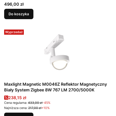
Cena
496,00 zł
Do koszyka
Wyprzedaż
Maxlight Magnetic M0046Z Reflektor Magnetyczny
Biały System Zigbee 8W 767 LM 2700/5000K
Cena promocyjna
238,15 zł
Cena regularna:
433,00 zł
-45%
Najniższa cena:
217,00 zł
+10%