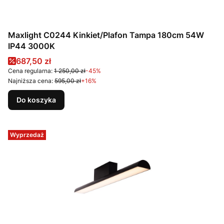
Maxlight C0244 Kinkiet/Plafon Tampa 180cm 54W
IP44 3000K
Cena promocyjna
687,50 zł
Cena regularna:
1 250,00 zł
-45%
Najniższa cena:
595,00 zł
+16%
Do koszyka
Wyprzedaż