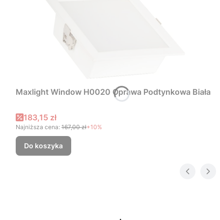
Maxlight Window H0020 Oprawa Podtynkowa Biała
Cena promocyjna
183,15 zł
Najniższa cena:
167,00 zł
+10%
Do koszyka