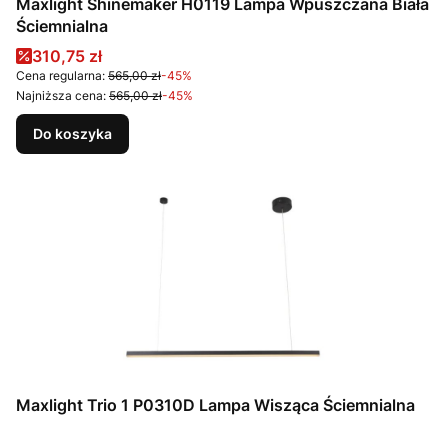
Maxlight Shinemaker H0119 Lampa Wpuszczana Biała
Ściemnialna
Cena promocyjna
310,75 zł
Cena regularna:
565,00 zł
-45%
Najniższa cena:
565,00 zł
-45%
Do koszyka
Maxlight Trio 1 P0310D Lampa Wisząca Ściemnialna