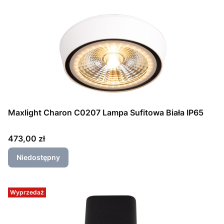
Maxlight Charon C0207 Lampa Sufitowa Biała IP65
Cena
473,00 zł
Niedostępny
Wyprzedaż