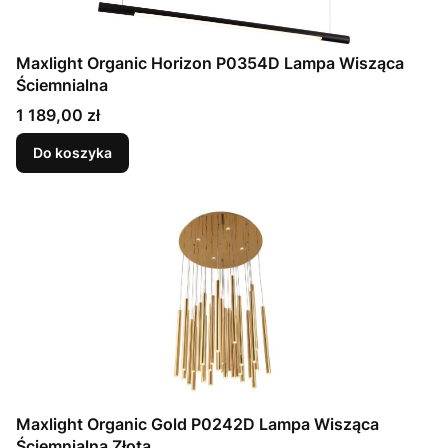
Maxlight Organic Horizon P0354D Lampa Wisząca
Ściemnialna
Cena
1 189,00 zł
Do koszyka
Maxlight Organic Gold P0242D Lampa Wisząca
Ściemnialna Złota