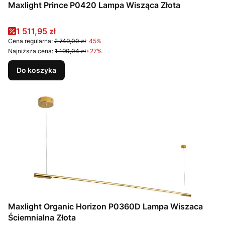
Maxlight Prince P0420 Lampa Wisząca Złota
Cena promocyjna
1 511,95 zł
Cena regularna:
2 749,00 zł
-45%
Najniższa cena:
1 190,04 zł
+27%
Do koszyka
Maxlight Organic Horizon P0360D Lampa Wiszaca
Ściemnialna Złota