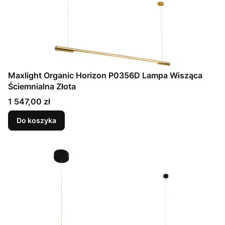
Maxlight Organic Horizon P0356D Lampa Wisząca
Ściemnialna Złota
Cena
1 547,00 zł
Do koszyka