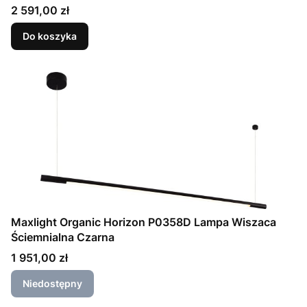
Cena
2 591,00 zł
Do koszyka
Maxlight Organic Horizon P0358D Lampa Wiszaca
Ściemnialna Czarna
Cena
1 951,00 zł
Niedostępny