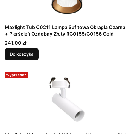
Maxlight Tub C0211 Lampa Sufitowa Okrągła Czarna
+ Pierścień Ozdobny Złoty RC0155/C0156 Gold
Cena
241,00 zł
Do koszyka
Wyprzedaż