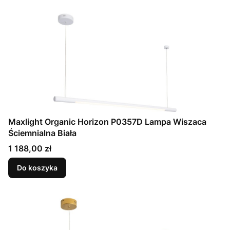
Maxlight Organic Horizon P0357D Lampa Wiszaca
Ściemnialna Biała
Cena
1 188,00 zł
Do koszyka