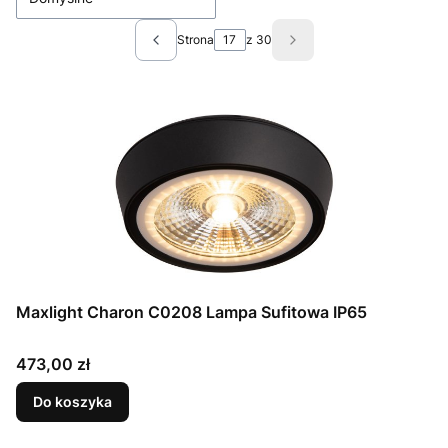
Strona
z 30
Poprzednie produkty
Następne produkty
Maxlight Charon C0208 Lampa Sufitowa IP65
Cena
473,00 zł
Do koszyka