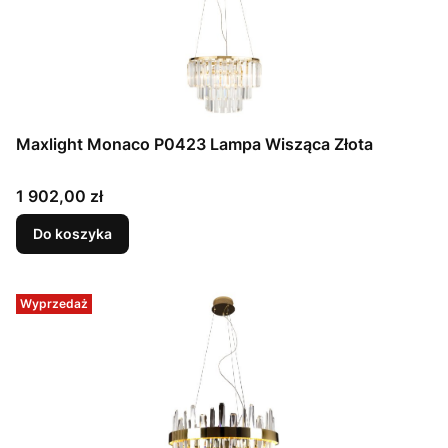
Maxlight Monaco P0423 Lampa Wisząca Złota
Cena
1 902,00 zł
Do koszyka
Wyprzedaż