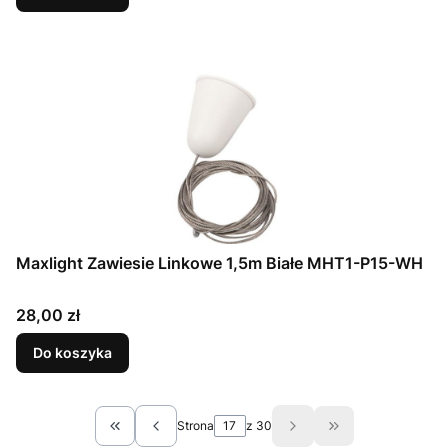
Maxlight Zawiesie Linkowe 1,5m Białe MHT1-P15-WH
Cena
28,00 zł
Do koszyka
Strona
z 30
Wróć do pierwszej strony z produktami
Przejdź do ostat