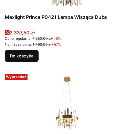
Maxlight Prince P0421 Lampa Wisząca Duża
Cena promocyjna
2 337,50 zł
Cena regularna:
4 250,00 zł
-45%
Najniższa cena:
1 490,05 zł
+57%
Do koszyka
Wyprzedaż