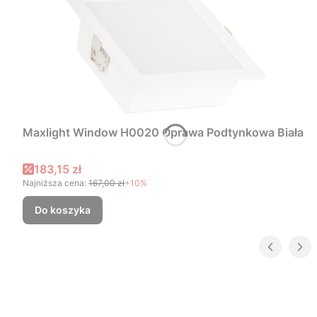
Maxlight Window H0020 Oprawa Podtynkowa Biała
Cena promocyjna
183,15 zł
Najniższa cena:
167,00 zł
+10%
Do koszyka