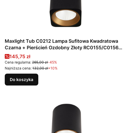
Maxlight Tub C0212 Lampa Sufitowa Kwadratowa
Czarna + Pierścień Ozdobny Złoty RC0155/C0156
Gold
Cena promocyjna
145,75 zł
Cena regularna:
265,00 zł
-45%
Najniższa cena:
132,00 zł
+10%
Do koszyka