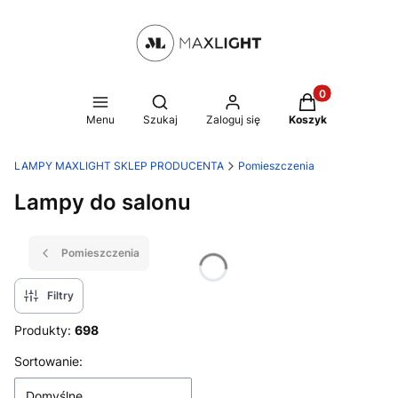
Produkty w kosz
Otwórz wyszukiwarkę
Menu
Szukaj
Zaloguj się
Koszyk
LAMPY MAXLIGHT SKLEP PRODUCENTA
Pomieszczenia
Lampy do salonu
Pomieszczenia
Filtry
Produkty:
698
Lista produktów
Sortowanie:
Domyślne