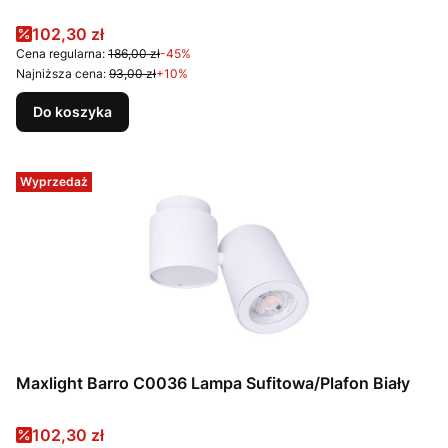
Cena promocyjna
102,30 zł
Cena regularna:
186,00 zł
-45%
Najniższa cena:
93,00 zł
+10%
Do koszyka
Wyprzedaż
Maxlight Barro C0036 Lampa Sufitowa/Plafon Biały
Cena promocyjna
102,30 zł