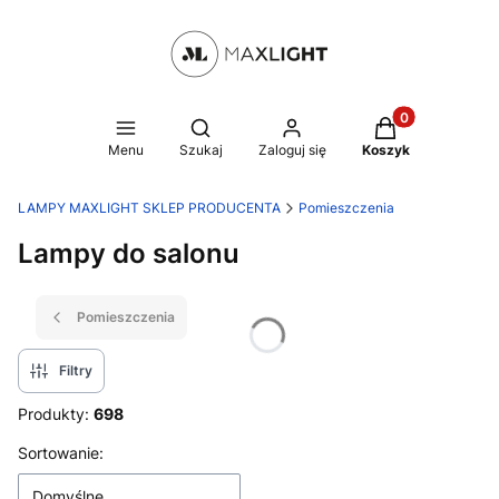
Produkty w kosz
Otwórz wyszukiwarkę
Menu
Szukaj
Zaloguj się
Koszyk
LAMPY MAXLIGHT SKLEP PRODUCENTA
Pomieszczenia
Lampy do salonu
Pomieszczenia
Filtry
Produkty:
698
Lista produktów
Sortowanie:
Domyślne