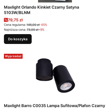
Maxlight Orlando Kinkiet Czarny Satyna
5103W/BLNM
Cena promocyjna
79,75 zł
Cena regularna:
145,00 zł
-45%
Najniższa cena:
73,00 zł
+9%
Do koszyka
Wyprzedaż
Maxlight Barro C0035 Lampa Sufitowa/Plafon Czarny