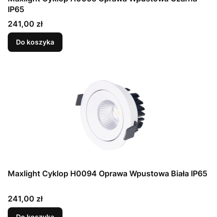
IP65
Cena
241,00 zł
Do koszyka
Maxlight Cyklop H0094 Oprawa Wpustowa Biała IP65
Cena
241,00 zł
Do koszyka