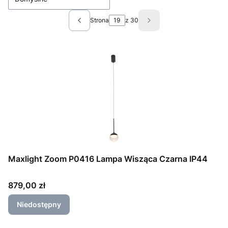
Strona
z 30
Poprzednie produkty
Następne produkty
Maxlight Zoom P0416 Lampa Wisząca Czarna IP44
Cena
879,00 zł
Niedostępny