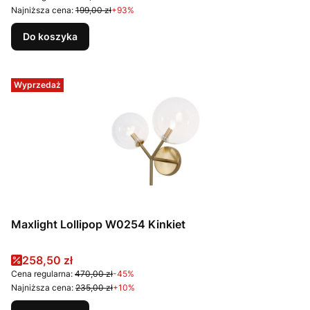
Najniższa cena:
199,00 zł
+93%
Do koszyka
Wyprzedaż
Maxlight Lollipop W0254 Kinkiet
Cena promocyjna
258,50 zł
Cena regularna:
470,00 zł
-45%
Najniższa cena:
235,00 zł
+10%