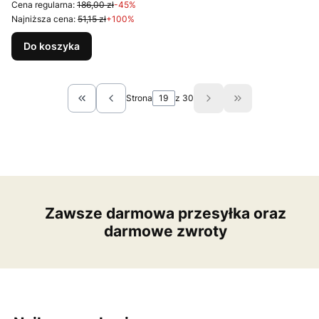
Cena regularna:
186,00 zł
-45%
Najniższa cena:
51,15 zł
+100%
Do koszyka
Strona
z 30
Wróć do pierwszej strony z produktami
Przejdź do ostat
Zawsze darmowa przesyłka oraz
darmowe zwroty