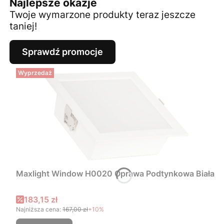
Najlepsze okazje
Twoje wymarzone produkty teraz jeszcze
taniej!
Sprawdź promocje
Wyprzedaż
Maxlight Window H0020 Oprawa Podtynkowa Biała
Cena promocyjna
183,15 zł
Najniższa cena:
167,00 zł
+10%