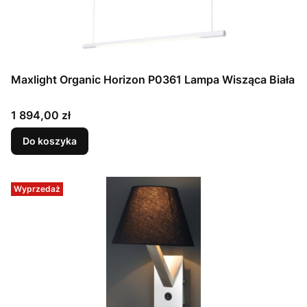
Maxlight Organic Horizon P0361 Lampa Wisząca Biała
Cena
1 894,00 zł
Do koszyka
Wyprzedaż