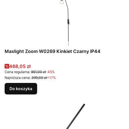
Maxlight Zoom W0269 Kinkiet Czarny IP44
Cena promocyjna
468,05 zł
Cena regularna:
851,00 zł
-45%
Najniższa cena:
399,00 zł
+17%
Do koszyka