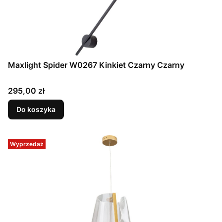
Maxlight Spider W0267 Kinkiet Czarny Czarny
Cena
295,00 zł
Do koszyka
Wyprzedaż