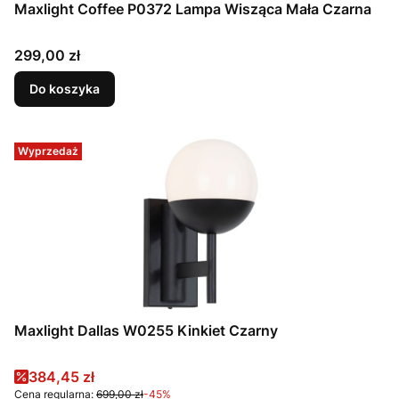
Maxlight Coffee P0372 Lampa Wisząca Mała Czarna
Cena
299,00 zł
Do koszyka
Wyprzedaż
Maxlight Dallas W0255 Kinkiet Czarny
Cena promocyjna
384,45 zł
Cena regularna:
699,00 zł
-45%