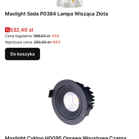
Maxlight Seda P0384 Lampa Wisząca Złota
Cena promocyjna
532,40 zł
Cena regularna:
968,00 zł
-45%
Najniższa cena:
290,00 zł
+84%
Do koszyka
Maxlight Cyklop H0095 Oprawa Wpustowa Czarna