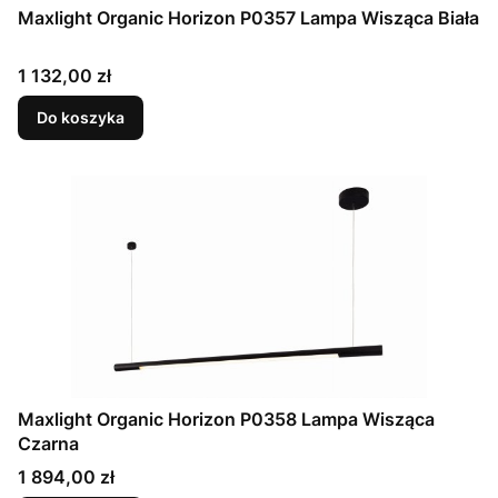
Maxlight Organic Horizon P0357 Lampa Wisząca Biała
Cena
1 132,00 zł
Do koszyka
Maxlight Organic Horizon P0358 Lampa Wisząca
Czarna
Cena
1 894,00 zł