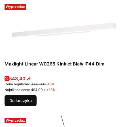
Wyprzedaż
Maxlight Linear W0265 Kinkiet Biały IP44 Dim
Cena promocyjna
543,40 zł
Cena regularna:
988,00 zł
-45%
Najniższa cena:
494,00 zł
+10%
Do koszyka
Wyprzedaż