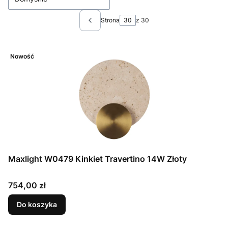
Strona
z 30
Poprzednie produkty
Nowość
Maxlight W0479 Kinkiet Travertino 14W Złoty
Cena
754,00 zł
Do koszyka