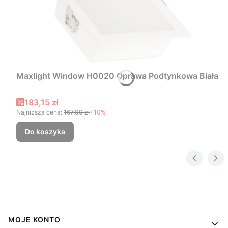
Maxlight Window H0020 Oprawa Podtynkowa Biała
Cena promocyjna
183,15 zł
Najniższa cena:
167,00 zł
+10%
Do koszyka
Linki w stopce
MOJE KONTO