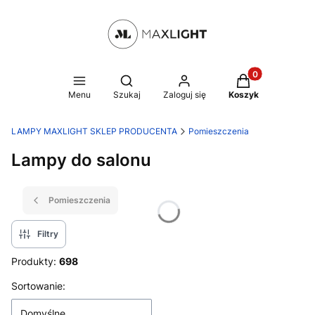
Produkty w kosz
Otwórz wyszukiwarkę
Menu
Szukaj
Zaloguj się
Koszyk
LAMPY MAXLIGHT SKLEP PRODUCENTA
Pomieszczenia
Lampy do salonu
Pomieszczenia
Filtry
Produkty:
698
Lista produktów
Sortowanie:
Domyślne