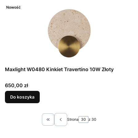
Nowość
Maxlight W0480 Kinkiet Travertino 10W Złoty
Cena
650,00 zł
Do koszyka
Strona
z 30
Wróć do pierwszej strony z produktami