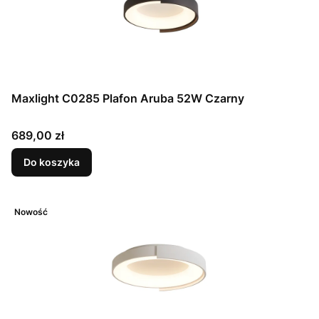
Maxlight C0285 Plafon Aruba 52W Czarny
Cena
689,00 zł
Do koszyka
Nowość