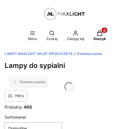
Produkty w kosz
Otwórz wyszukiwarkę
Menu
Szukaj
Zaloguj się
Koszyk
LAMPY MAXLIGHT SKLEP PRODUCENTA
Pomieszczenia
Lampy do sypialni
Pomieszczenia
Filtry
Produkty:
655
Lista produktów
Sortowanie:
Domyślne