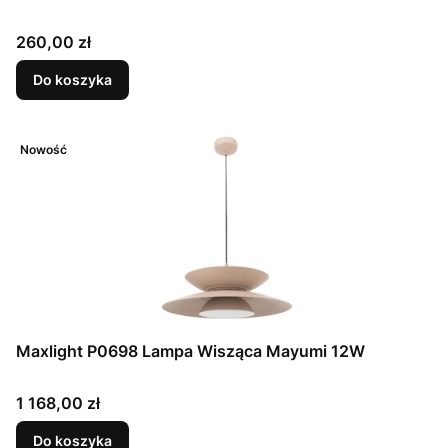
Cena
260,00 zł
Do koszyka
Nowość
Maxlight P0698 Lampa Wisząca Mayumi 12W
Cena
1 168,00 zł
Do koszyka