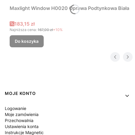
Maxlight Window H0020 Oprawa Podtynkowa Biała
Cena promocyjna
183,15 zł
Najniższa cena:
167,00 zł
+10%
Do koszyka
Linki w stopce
MOJE KONTO
Logowanie
Moje zamówienia
Przechowalnia
Ustawienia konta
Instrukcje Magnetic