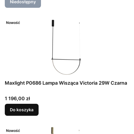
Niedostępny
Nowość
Maxlight P0686 Lampa Wisząca Victoria 29W Czarna
Cena
1 196,00 zł
Do koszyka
Nowość