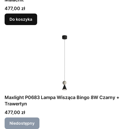
Cena
477,00 zł
Do koszyka
Maxlight P0683 Lampa Wisząca Bingo 8W Czarny +
Trawertyn
Cena
477,00 zł
Niedostępny