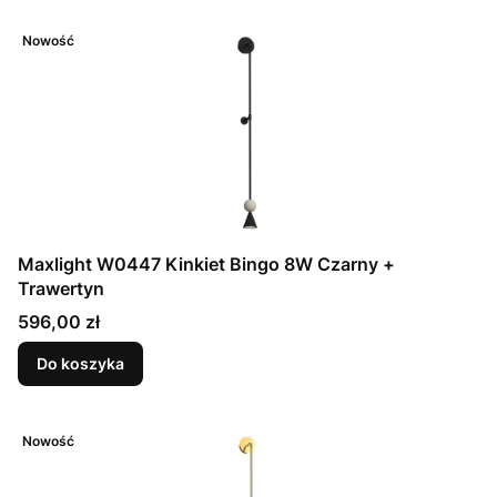
Nowość
Maxlight W0447 Kinkiet Bingo 8W Czarny +
Trawertyn
Cena
596,00 zł
Do koszyka
Nowość