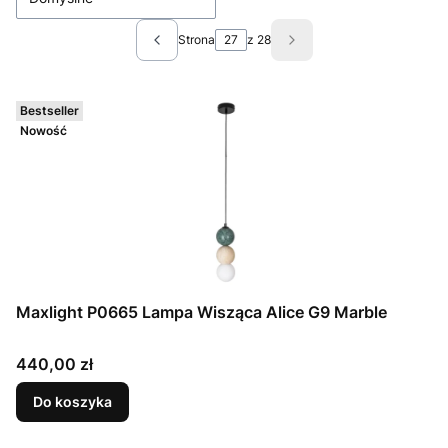
Strona
z 28
Poprzednie produkty
Następne produkty
Bestseller
Nowość
Maxlight P0665 Lampa Wisząca Alice G9 Marble
Cena
440,00 zł
Do koszyka