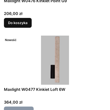
Maxlight W0476 Kinkiet Point G9
Cena
206,00 zł
Do koszyka
Nowość
Maxlight W0477 Kinkiet Loft 6W
Cena
364,00 zł