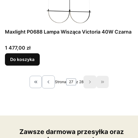
Maxlight P0688 Lampa Wisząca Victoria 40W Czarna
Cena
1 477,00 zł
Do koszyka
Strona
z 28
Wróć do pierwszej strony z produktami
Przejdź do ostat
Zawsze darmowa przesyłka oraz