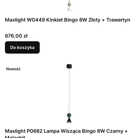
Maxlight W0449 Kinkiet Bingo 8W Złoty + Trawertyn
Cena
676,00 zł
Do koszyka
Nowość
Maxlight P0682 Lampa Wisząca Bingo 8W Czarny +
Malachit