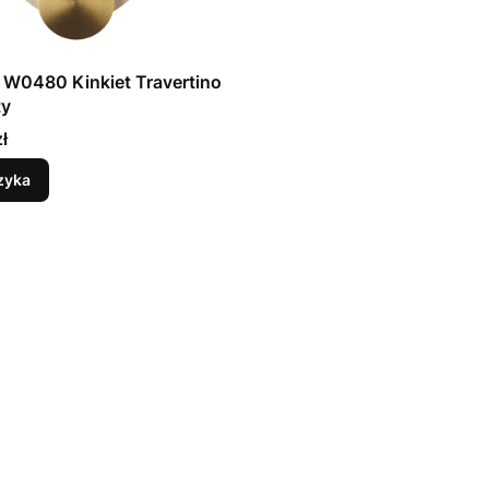
 W0480 Kinkiet Travertino
ty
ł
zyka