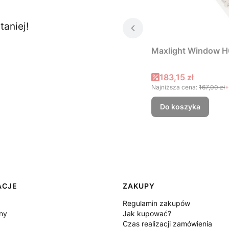
aniej!
Maxlight Window H
Cena promocyjna
183,15 zł
Najniższa cena:
167,00 zł
+
Do koszyka
ACJE
ZAKUPY
Regulamin zakupów
ny
Jak kupować?
Czas realizacji zamówienia