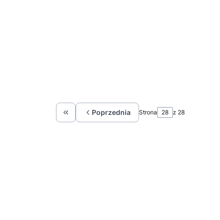
Poprzednia
Strona
z 28
Wróć do pierwszej strony z produktami