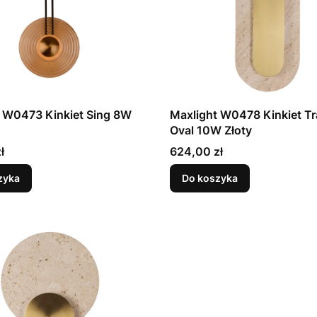
 W0473 Kinkiet Sing 8W
Maxlight W0478 Kinkiet Tr
Oval 10W Złoty
Cena
ł
624,00 zł
zyka
Do koszyka