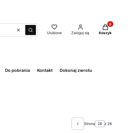
Produkty w kos
Wyczyść
Szukaj
Ulubione
Zaloguj się
Koszyk
Do pobrania
Kontakt
Dokonaj zwrotu
Strona
z 28
Poprzednie produkty