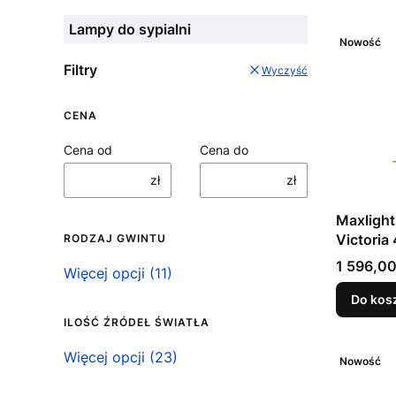
Lampy do sypialni
Nowość
Filtry
Wyczyść
CENA
Cena od
Cena do
zł
zł
Maxligh
Victoria
RODZAJ GWINTU
Cena
1 596,00
Rodzaj gwintu
Więcej opcji (11)
Do kos
ILOŚĆ ŹRÓDEŁ ŚWIATŁA
Ilość źródeł światła
Więcej opcji (23)
Nowość