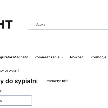
igurator Magnetic
Pomieszczenia
Nowości
Promocje
py do sypialni
 do sypialni
Produkty:
655
 produktów
e:
ne