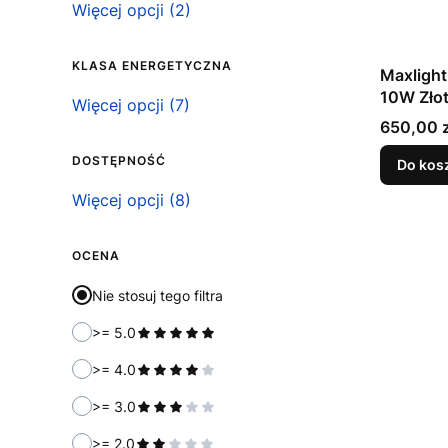
Możliwość podłączenia ściemniacza
Więcej opcji (2)
KLASA ENERGETYCZNA
Maxlight
10W Zło
Klasa energetyczna
Więcej opcji (7)
Cena
650,00 z
DOSTĘPNOŚĆ
Do kos
Dostępność
Więcej opcji (8)
OCENA
Nie stosuj tego filtra
>= 5.0
>= 4.0
>= 3.0
>= 2.0