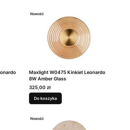
Nowość
eonardo
Maxlight W0475 Kinkiet Leonardo
8W Amber Glass
Cena
325,00 zł
Do koszyka
Nowość