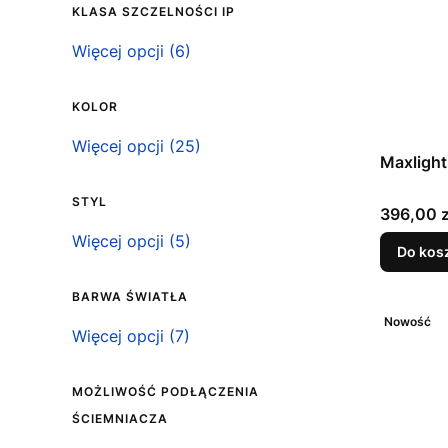
KLASA SZCZELNOŚCI IP
Klasa szczelności IP
Więcej opcji (6)
KOLOR
Kolor
Więcej opcji (25)
Maxlight
STYL
Cena
396,00 z
Styl
Więcej opcji (5)
Do kos
BARWA ŚWIATŁA
Nowość
Barwa światła
Więcej opcji (7)
MOŻLIWOŚĆ PODŁĄCZENIA
ŚCIEMNIACZA