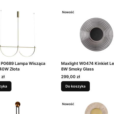
Nowość
t P0689 Lampa Wisząca
Maxlight W0474 Kinkiet L
 40W Złota
8W Smoky Glass
Cena
 zł
299,00 zł
zyka
Do koszyka
Nowość