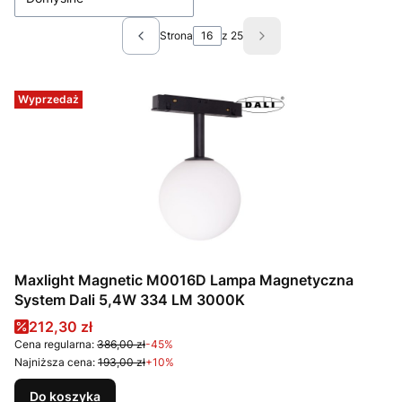
Strona
z 25
Poprzednie produkty
Następne produkty
Wyprzedaż
Maxlight Magnetic M0016D Lampa Magnetyczna
System Dali 5,4W 334 LM 3000K
Cena promocyjna
212,30 zł
Cena regularna:
386,00 zł
-45%
Najniższa cena:
193,00 zł
+10%
Do koszyka