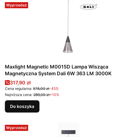
Wyprzedaż
Maxlight Magnetic M0015D Lampa Wisząca
Magnetyczna System Dali 6W 363 LM 3000K
Cena promocyjna
317,90 zł
Cena regularna:
578,00 zł
-45%
Najniższa cena:
289,00 zł
+10%
Do koszyka
Wyprzedaż