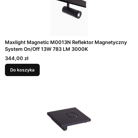
Maxlight Magnetic M0013N Reflektor Magnetyczny
System On/Off 13W 783 LM 3000K
Cena
344,00 zł
Do koszyka