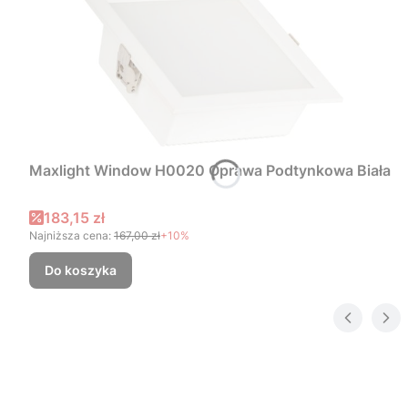
Maxlight Window H0020 Oprawa Podtynkowa Biała
Cena promocyjna
183,15 zł
Najniższa cena:
167,00 zł
+10%
Do koszyka