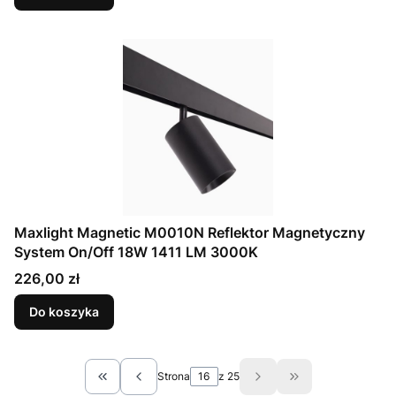
Maxlight Magnetic M0010N Reflektor Magnetyczny
System On/Off 18W 1411 LM 3000K
Cena
226,00 zł
Do koszyka
Strona
z 25
Wróć do pierwszej strony z produktami
Przejdź do ostat