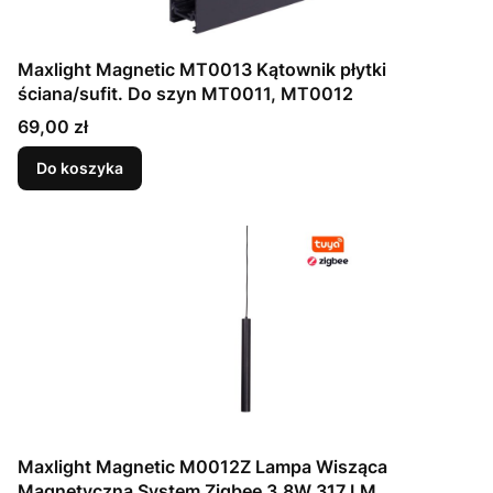
Maxlight Magnetic MT0013 Kątownik płytki
ściana/sufit. Do szyn MT0011, MT0012
Cena
69,00 zł
Do koszyka
Maxlight Magnetic M0012Z Lampa Wisząca
Magnetyczna System Zigbee 3,8W 317 LM