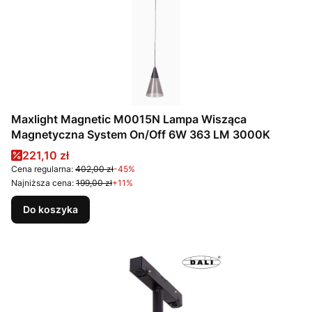
Maxlight Magnetic M0015N Lampa Wisząca
Magnetyczna System On/Off 6W 363 LM 3000K
Cena promocyjna
221,10 zł
Cena regularna:
402,00 zł
-45%
Najniższa cena:
199,00 zł
+11%
Do koszyka