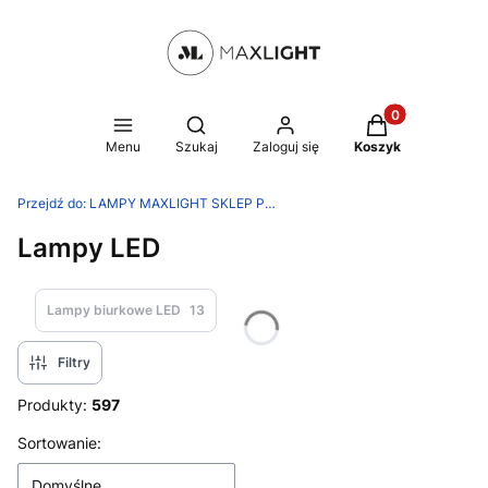
Produkty w kosz
Otwórz wyszukiwarkę
Menu
Szukaj
Zaloguj się
Koszyk
Przejdź do:
LAMPY MAXLIGHT SKLEP PRODUCENTA
Lampy LED
Lampy biurkowe LED
13
Filtry
Produkty:
597
Lista produktów
Sortowanie:
Domyślne