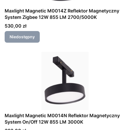
Maxlight Magnetic M0014Z Reflektor Magnetyczny
System Zigbee 12W 855 LM 2700/5000K
Cena
530,00 zł
Niedostępny
Maxlight Magnetic M0014N Reflektor Magnetyczny
System On/Off 12W 855 LM 3000K