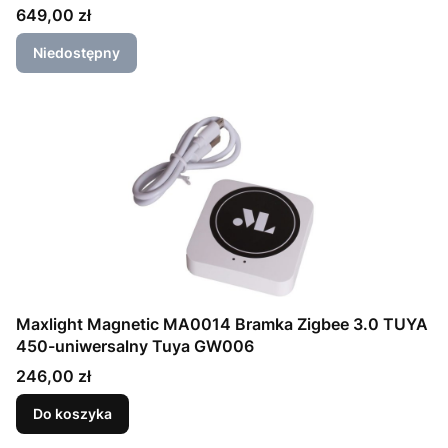
Cena
649,00 zł
Niedostępny
Maxlight Magnetic MA0014 Bramka Zigbee 3.0 TUYA
450-uniwersalny Tuya GW006
Cena
246,00 zł
Do koszyka