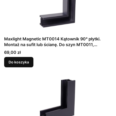
Maxlight Magnetic MT0014 Kątownik 90° płytki.
Montaż na sufit lub ścianę. Do szyn MT0011,
MT0012
Cena
69,00 zł
Do koszyka