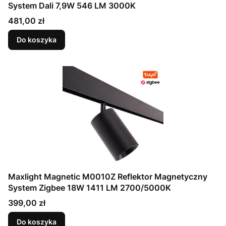
System Dali 7,9W 546 LM 3000K
Cena
481,00 zł
Do koszyka
Maxlight Magnetic M0010Z Reflektor Magnetyczny
System Zigbee 18W 1411 LM 2700/5000K
Cena
399,00 zł
Do koszyka