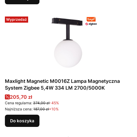
Wyprzedaż
Maxlight Magnetic M0016Z Lampa Magnetyczna
System Zigbee 5,4W 334 LM 2700/5000K
Cena promocyjna
205,70 zł
Cena regularna:
374,00 zł
-45%
Najniższa cena:
187,00 zł
+10%
Do koszyka