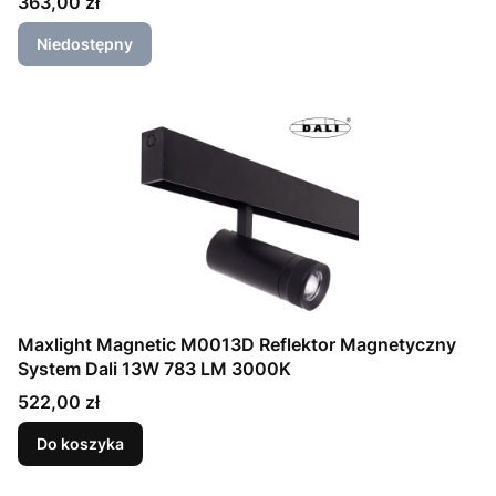
Cena
363,00 zł
Niedostępny
Maxlight Magnetic M0013D Reflektor Magnetyczny
System Dali 13W 783 LM 3000K
Cena
522,00 zł
Do koszyka