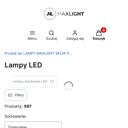
Produkty w kosz
Otwórz wyszukiwarkę
Menu
Szukaj
Zaloguj się
Koszyk
Przejdź do:
LAMPY MAXLIGHT SKLEP PRODUCENTA
Lampy LED
Lampy biurkowe LED
13
Filtry
Produkty:
597
Lista produktów
Sortowanie:
Domyślne