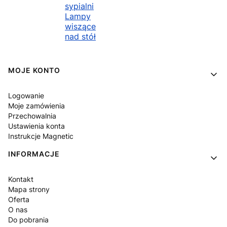
sypialni
Lampy
wiszące
nad stół
Linki w stopce
MOJE KONTO
Logowanie
Moje zamówienia
Przechowalnia
Ustawienia konta
Instrukcje Magnetic
INFORMACJE
Kontakt
Mapa strony
Oferta
O nas
Do pobrania