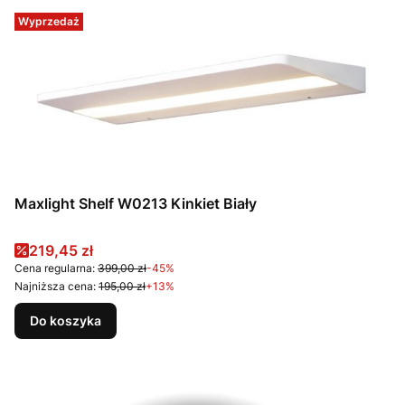
Wyprzedaż
Maxlight Shelf W0213 Kinkiet Biały
Cena promocyjna
219,45 zł
Cena regularna:
399,00 zł
-45%
Najniższa cena:
195,00 zł
+13%
Do koszyka