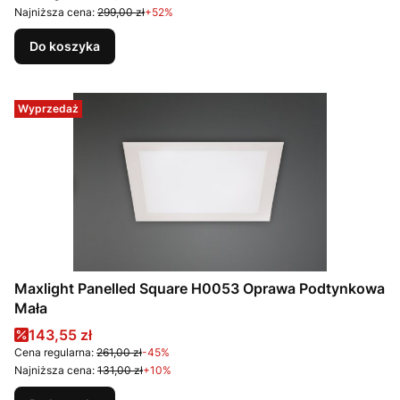
Najniższa cena:
299,00 zł
+52%
Do koszyka
Wyprzedaż
Maxlight Panelled Square H0053 Oprawa Podtynkowa
Mała
Cena promocyjna
143,55 zł
Cena regularna:
261,00 zł
-45%
Najniższa cena:
131,00 zł
+10%