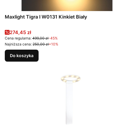
Maxlight Tigra I W0131 Kinkiet Biały
Cena promocyjna
274,45 zł
Cena regularna:
499,00 zł
-45%
Najniższa cena:
250,00 zł
+10%
Do koszyka