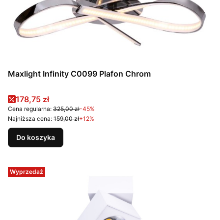
Maxlight Infinity C0099 Plafon Chrom
Cena promocyjna
178,75 zł
Cena regularna:
325,00 zł
-45%
Najniższa cena:
159,00 zł
+12%
Do koszyka
Wyprzedaż