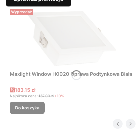
Wyprzedaż
Maxlight Window H0020 Oprawa Podtynkowa Biała
Cena promocyjna
183,15 zł
Najniższa cena:
167,00 zł
+10%
Do koszyka