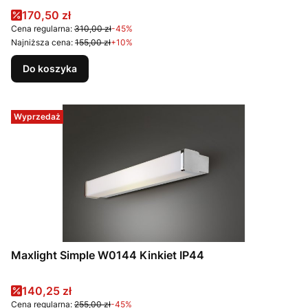
Cena promocyjna
170,50 zł
Cena regularna:
310,00 zł
-45%
Najniższa cena:
155,00 zł
+10%
Do koszyka
Wyprzedaż
Maxlight Simple W0144 Kinkiet IP44
Cena promocyjna
140,25 zł
Cena regularna:
255,00 zł
-45%