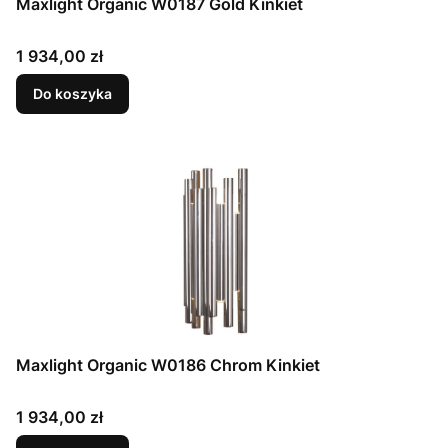
Maxlight Organic W0187 Gold Kinkiet
Cena
1 934,00 zł
Do koszyka
Maxlight Organic W0186 Chrom Kinkiet
Cena
1 934,00 zł