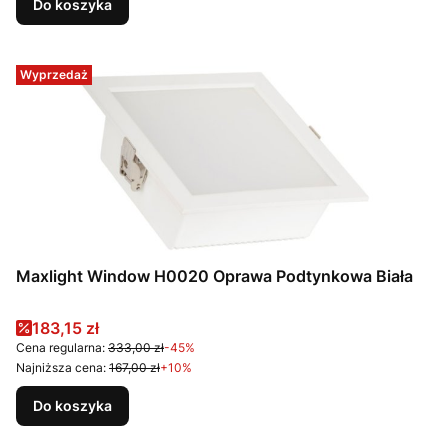
Do koszyka
Wyprzedaż
Maxlight Window H0020 Oprawa Podtynkowa Biała
Cena promocyjna
183,15 zł
Cena regularna:
333,00 zł
-45%
Najniższa cena:
167,00 zł
+10%
Do koszyka