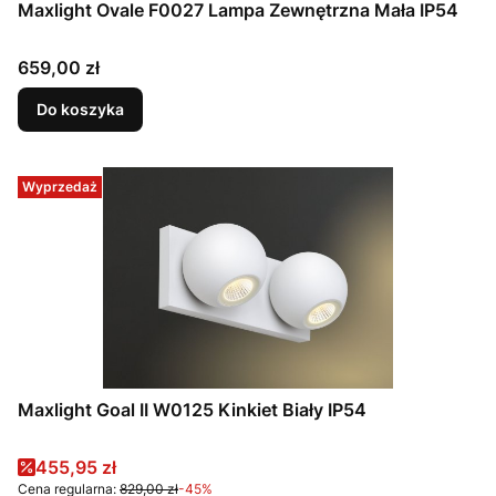
Maxlight Ovale F0027 Lampa Zewnętrzna Mała IP54
Cena
659,00 zł
Do koszyka
Wyprzedaż
Maxlight Goal II W0125 Kinkiet Biały IP54
Cena promocyjna
455,95 zł
Cena regularna:
829,00 zł
-45%