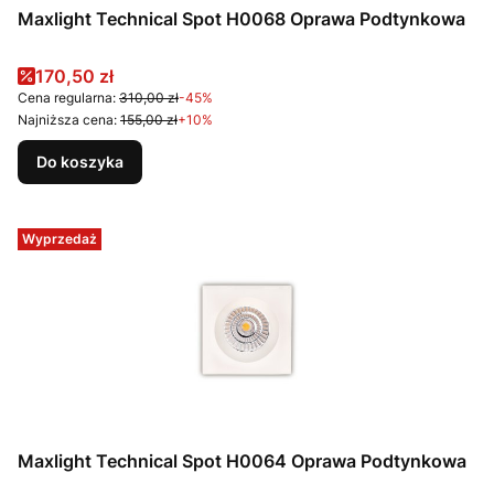
Maxlight Technical Spot H0068 Oprawa Podtynkowa
Cena promocyjna
170,50 zł
Cena regularna:
310,00 zł
-45%
Najniższa cena:
155,00 zł
+10%
Do koszyka
Wyprzedaż
Maxlight Technical Spot H0064 Oprawa Podtynkowa