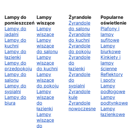
Lampy do
Lampy
Żyrandole
Popularne
pomieszczeń
wiszące
Żyrandole
oświetlenie
Lampy do
Lampy
do salonu
Plafony i
jadalni
wiszące
Żyrandole
lampy
Lampy do
Lampy
do kuchni
sufitowe
kuchni
wiszące
Żyrandole
Lampy
Lampy do
do salonu
do pokoju
biurkowe
łazienki
Lampy
Żyrandole
Kinkiety i
Lampy do
wiszące
do
lampy
przedpokoju
do kuchni
łazienki
ścienne
Lampy do
Lampy
Żyrandole
Reflektory
salonu
wiszące
do
i spoty
Lampy do
do pokoju
sypialni
Lampy
sypialni
Lampy
Żyrandole
podłogowe
Lampy do
wiszące
kule
Lampy
biura
do
Żyrandole
podtynkowe
łazienki
nowoczesne
Lampy
Lampy
łazienkowe
wiszące
do