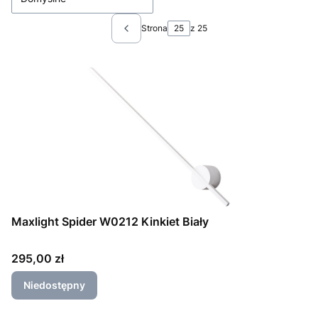
Strona
z 25
Poprzednie produkty
Maxlight Spider W0212 Kinkiet Biały
Cena
295,00 zł
Niedostępny