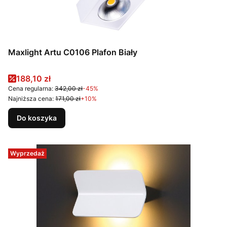
Maxlight Artu C0106 Plafon Biały
Cena promocyjna
188,10 zł
Cena regularna:
342,00 zł
-45%
Najniższa cena:
171,00 zł
+10%
Do koszyka
Wyprzedaż