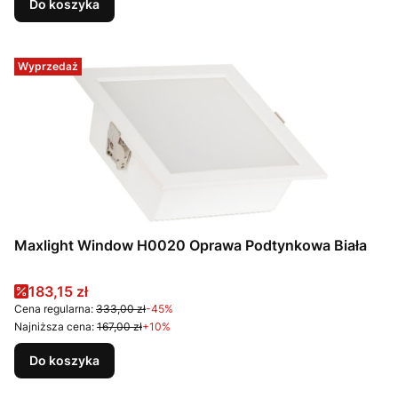
Do koszyka
Wyprzedaż
Maxlight Window H0020 Oprawa Podtynkowa Biała
Cena promocyjna
183,15 zł
Cena regularna:
333,00 zł
-45%
Najniższa cena:
167,00 zł
+10%
Do koszyka