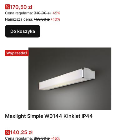
Cena promocyjna
170,50 zł
Cena regularna:
310,00 zł
-45%
Najniższa cena:
155,00 zł
+10%
Do koszyka
Wyprzedaż
Maxlight Simple W0144 Kinkiet IP44
Cena promocyjna
140,25 zł
Cena regularna:
255,00 zł
-45%