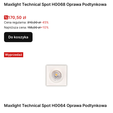
Maxlight Technical Spot H0068 Oprawa Podtynkowa
Cena promocyjna
170,50 zł
Cena regularna:
310,00 zł
-45%
Najniższa cena:
155,00 zł
+10%
Do koszyka
Wyprzedaż
Maxlight Technical Spot H0064 Oprawa Podtynkowa