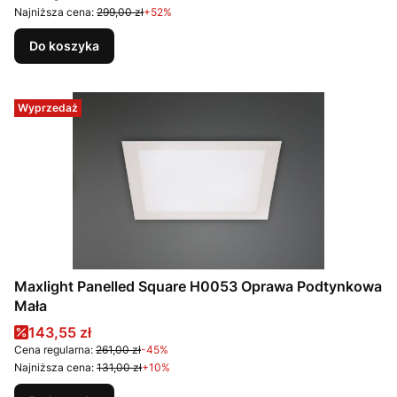
Najniższa cena:
299,00 zł
+52%
Do koszyka
Wyprzedaż
Maxlight Panelled Square H0053 Oprawa Podtynkowa
Mała
Cena promocyjna
143,55 zł
Cena regularna:
261,00 zł
-45%
Najniższa cena:
131,00 zł
+10%