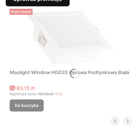
Wyprzedaż
Maxlight Window H0020 Oprawa Podtynkowa Biała
Cena promocyjna
183,15 zł
Najniższa cena:
167,00 zł
+10%
Do koszyka