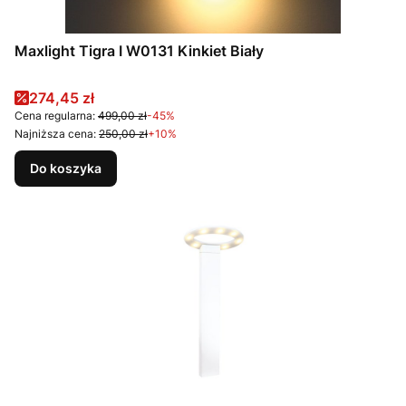
Maxlight Tigra I W0131 Kinkiet Biały
Cena promocyjna
274,45 zł
Cena regularna:
499,00 zł
-45%
Najniższa cena:
250,00 zł
+10%
Do koszyka