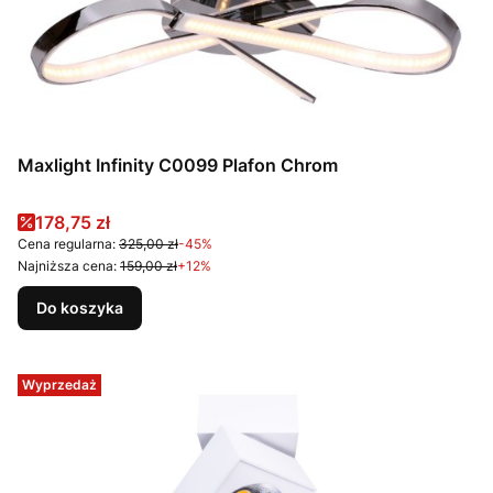
Maxlight Infinity C0099 Plafon Chrom
Cena promocyjna
178,75 zł
Cena regularna:
325,00 zł
-45%
Najniższa cena:
159,00 zł
+12%
Do koszyka
Wyprzedaż