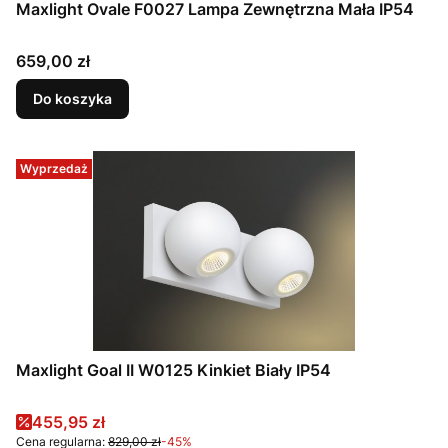
Maxlight Ovale F0027 Lampa Zewnętrzna Mała IP54
Cena
659,00 zł
Do koszyka
Wyprzedaż
Maxlight Goal II W0125 Kinkiet Biały IP54
Cena promocyjna
455,95 zł
Cena regularna:
829,00 zł
-45%