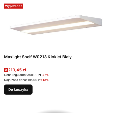
Wyprzedaż
Maxlight Shelf W0213 Kinkiet Biały
Cena promocyjna
219,45 zł
Cena regularna:
399,00 zł
-45%
Najniższa cena:
195,00 zł
+13%
Do koszyka