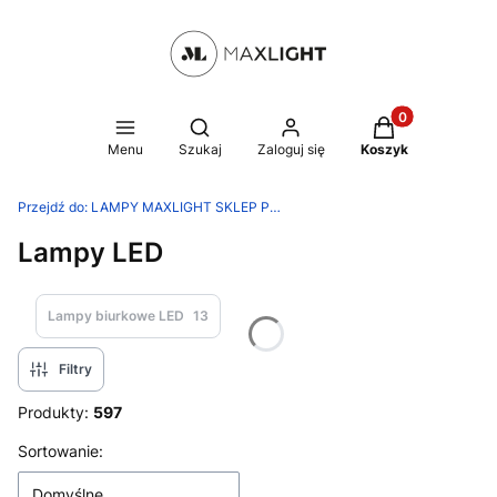
Produkty w kosz
Otwórz wyszukiwarkę
Menu
Szukaj
Zaloguj się
Koszyk
Przejdź do:
LAMPY MAXLIGHT SKLEP PRODUCENTA
Lampy LED
Lampy biurkowe LED
13
Filtry
Produkty:
597
Lista produktów
Sortowanie:
Domyślne