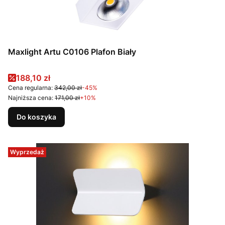
Maxlight Artu C0106 Plafon Biały
Cena promocyjna
188,10 zł
Cena regularna:
342,00 zł
-45%
Najniższa cena:
171,00 zł
+10%
Do koszyka
Wyprzedaż