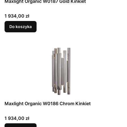
Maxlight Organic W0187 Gold Kinkiet
Cena
1 934,00 zł
Do koszyka
Maxlight Organic W0186 Chrom Kinkiet
Cena
1 934,00 zł