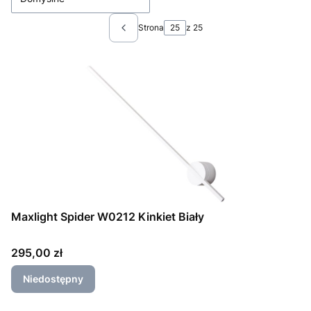
Strona
z 25
Poprzednie produkty
Maxlight Spider W0212 Kinkiet Biały
Cena
295,00 zł
Niedostępny