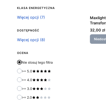
KLASA ENERGETYCZNA
Klasa energetyczna
Więcej opcji (7)
Maxligh
Transfor
On/Off
Cena
32,00 zł
DOSTĘPNOŚĆ
Niedos
Dostępność
Więcej opcji (8)
OCENA
Nie stosuj tego filtra
>= 5.0
>= 4.0
>= 3.0
>= 2.0