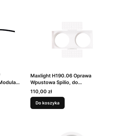
f
Maxlight H190.06 Oprawa
Modular
Wpustowa Spilio, do
Skompletowania z Modułem HM190
Cena
110,00 zł
i Trafo HT190
Do koszyka