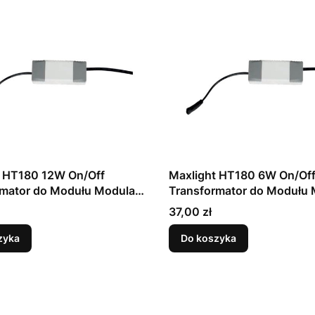
t HT180 12W On/Off
Maxlight HT180 6W On/Of
rmator do Modułu Modular
Transformator do Modułu 
Off
6W On/Off
Cena
37,00 zł
zyka
Do koszyka