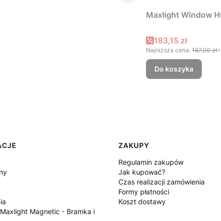
Maxlight Window H
Cena promocyjna
183,15 zł
Najniższa cena:
167,00 zł
+
Do koszyka
ACJE
ZAKUPY
Regulamin zakupów
ny
Jak kupować?
Czas realizacji zamówienia
Formy płatności
ia
Koszt dostawy
 Maxlight Magnetic - Bramka i