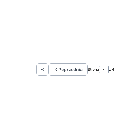
Poprzednia
Strona
z 4
Wróć do pierwszej strony z produktami