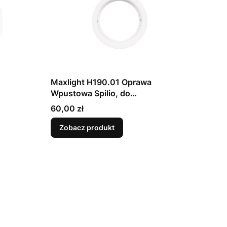
Maxlight H190.01 Oprawa
Wpustowa Spilio, do
em HM190
Skompletowania z Modułem HM190
Cena
60,00 zł
i Trafo HT190
Zobacz produkt