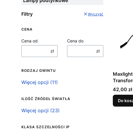
Lampy podtynkowe
Filtry
Wyczyść
CENA
Cena od
Cena do
zł
zł
RODZAJ GWINTU
Maxligh
Transfo
Rodzaj gwintu
Więcej opcji (11)
12W On/
Cena
42,00 zł
ILOŚĆ ŹRÓDEŁ ŚWIATŁA
Do kos
Ilość źródeł światła
Więcej opcji (23)
KLASA SZCZELNOŚCI IP