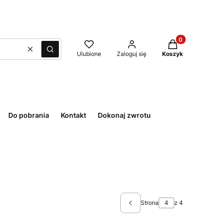
Produkty w kos
Wyczyść
Szukaj
Ulubione
Zaloguj się
Koszyk
Do pobrania
Kontakt
Dokonaj zwrotu
Strona
z 4
Poprzednie produkty