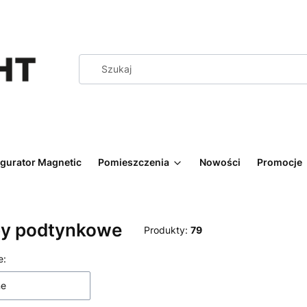
igurator Magnetic
Pomieszczenia
Nowości
Promocje
y podtynkowe
Produkty:
79
 produktów
e:
ne