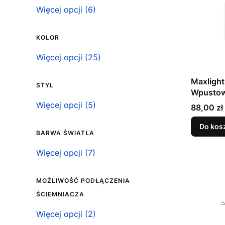
Klasa szczelności IP
Więcej opcji (6)
KOLOR
Kolor
Więcej opcji (25)
Maxligh
STYL
Wpustowa
Skomple
Styl
Więcej opcji (5)
Cena
88,00 zł
i Trafo 
Do kos
BARWA ŚWIATŁA
Barwa światła
Więcej opcji (7)
MOŻLIWOŚĆ PODŁĄCZENIA
ŚCIEMNIACZA
Możliwość podłączenia ściemniacza
Więcej opcji (2)