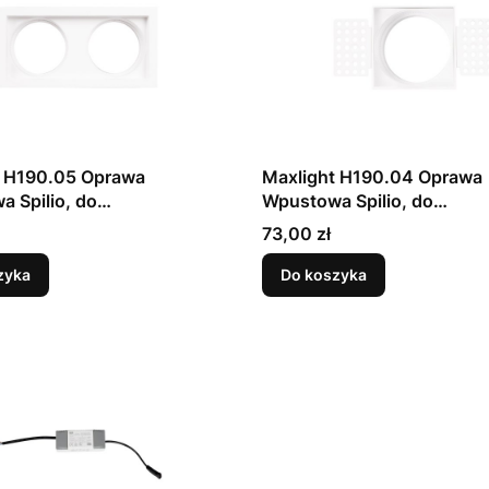
t H190.05 Oprawa
Maxlight H190.04 Oprawa
 Spilio, do
Wpustowa Spilio, do
towania z Modułem HM190
Skompletowania z Moduł
Cena
73,00 zł
HT190
i Trafo HT190
zyka
Do koszyka