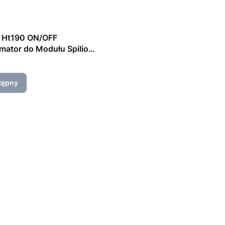
t Ht190 ON/OFF
mator do Modułu Spilio
tępny