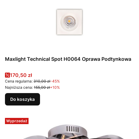
Maxlight Technical Spot H0064 Oprawa Podtynkowa
Cena promocyjna
170,50 zł
Cena regularna:
310,00 zł
-45%
Najniższa cena:
155,00 zł
+10%
Do koszyka
Wyprzedaż