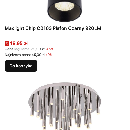
Maxlight Chip C0163 Plafon Czarny 920LM
Cena promocyjna
48,95 zł
Cena regularna:
89,00 zł
-45%
Najniższa cena:
45,00 zł
+9%
Do koszyka