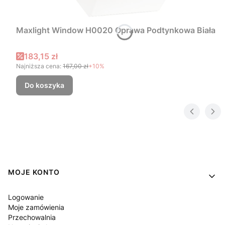
Maxlight Window H0020 Oprawa Podtynkowa Biała
Cena promocyjna
183,15 zł
Najniższa cena:
167,00 zł
+10%
Do koszyka
Linki w stopce
MOJE KONTO
Logowanie
Moje zamówienia
Przechowalnia