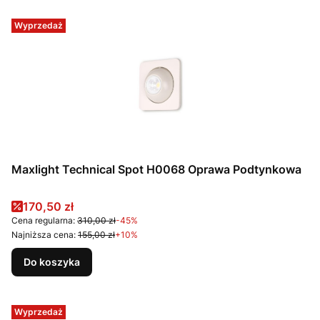
Wyprzedaż
Maxlight Technical Spot H0068 Oprawa Podtynkowa
Cena promocyjna
170,50 zł
Cena regularna:
310,00 zł
-45%
Najniższa cena:
155,00 zł
+10%
Do koszyka
Wyprzedaż