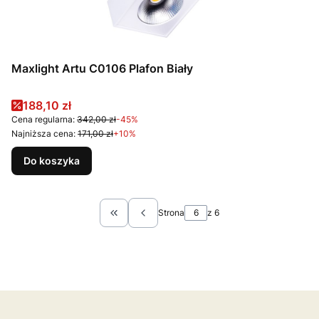
Maxlight Artu C0106 Plafon Biały
Cena promocyjna
188,10 zł
Cena regularna:
342,00 zł
-45%
Najniższa cena:
171,00 zł
+10%
Do koszyka
Strona
z 6
Wróć do pierwszej strony z produktami