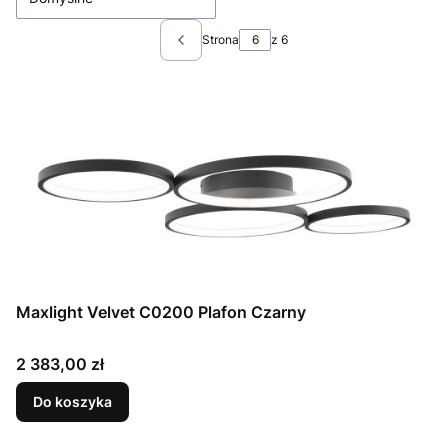
Strona
z 6
Poprzednie produkty
Maxlight Velvet C0200 Plafon Czarny
Cena
2 383,00 zł
Do koszyka