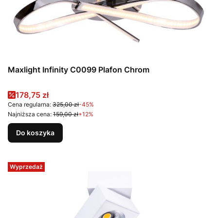
Maxlight Infinity C0099 Plafon Chrom
Cena promocyjna
178,75 zł
Cena regularna:
325,00 zł
-45%
Najniższa cena:
159,00 zł
+12%
Do koszyka
Wyprzedaż