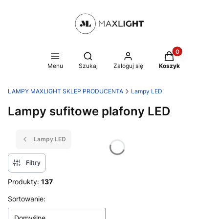
Produkty w kosz
Otwórz wyszukiwarkę
Menu
Szukaj
Zaloguj się
Koszyk
LAMPY MAXLIGHT SKLEP PRODUCENTA
Lampy LED
Lampy sufitowe plafony LED
Lampy LED
Filtry
Produkty:
137
Lista produktów
Sortowanie:
Domyślne