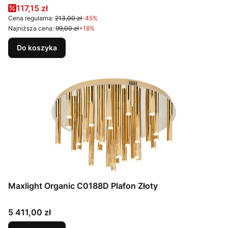
Cena promocyjna
117,15 zł
Cena regularna:
213,00 zł
-45%
Najniższa cena:
99,00 zł
+18%
Do koszyka
Maxlight Organic C0188D Plafon Złoty
Cena
5 411,00 zł