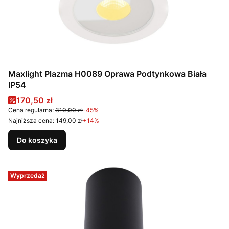
Maxlight Plazma H0089 Oprawa Podtynkowa Biała
IP54
Cena promocyjna
170,50 zł
Cena regularna:
310,00 zł
-45%
Najniższa cena:
149,00 zł
+14%
Do koszyka
Wyprzedaż