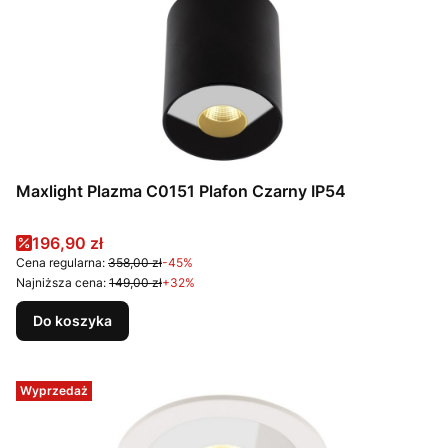
Maxlight Plazma C0151 Plafon Czarny IP54
Cena promocyjna
196,90 zł
Cena regularna:
358,00 zł
-45%
Najniższa cena:
149,00 zł
+32%
Do koszyka
Wyprzedaż