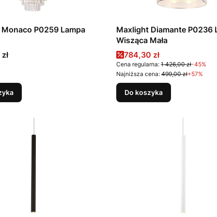
t Monaco P0259 Lampa
Maxlight Diamante P0236
Wisząca Mała
Cena promocyjna
 zł
784,30 zł
Cena regularna:
1 426,00 zł
-45%
Najniższa cena:
499,00 zł
+57%
zyka
Do koszyka