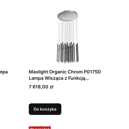
ampa
Maxlight Organic Chrom P0175D
Lampa Wisząca z Funkcją
Ściemniania Światła
Cena
7 618,00 zł
Do koszyka