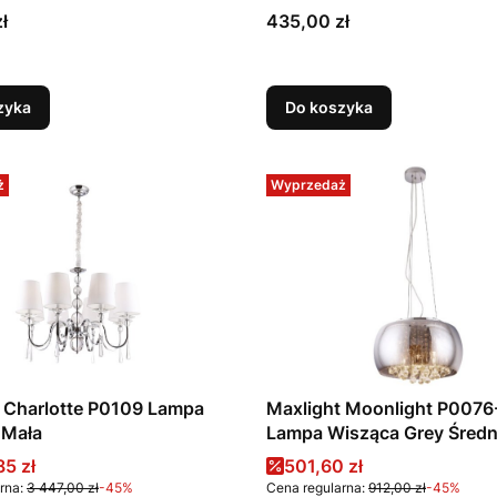
Cena
ł
435,00 zł
zyka
Do koszyka
ż
Wyprzedaż
 Charlotte P0109 Lampa
Maxlight Moonlight P0076
 Mała
Lampa Wisząca Grey Średn
promocyjna
Cena promocyjna
85 zł
501,60 zł
rna:
3 447,00 zł
-45%
Cena regularna:
912,00 zł
-45%