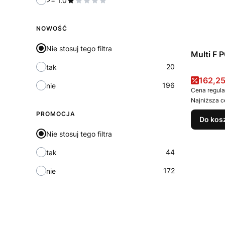
>= 1.0
NOWOŚĆ
Nie stosuj tego filtra
Multi F 
20
tak
Cena 
162,25
196
nie
Cena regula
Najniższa c
PROMOCJA
Do kos
Nie stosuj tego filtra
44
tak
172
nie