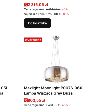
Cena promocyjna
2 316,05 zł
Cena regularna:
4 211,00 zł
-45%
Najniższa cena:
1 250,00 zł
+85%
Do koszyka
Wyprzedaż
-05L
Maxlight Moonlight P0076-06X
ia
Lampa Wisząca Grey Duża
Cena promocyjna
803,55 zł
Cena regularna:
1 461,00 zł
-45%