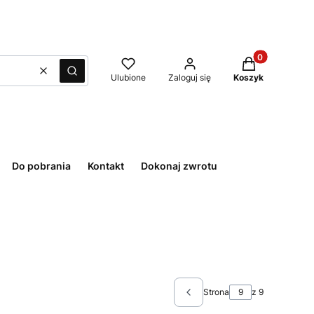
Produkty w kos
Wyczyść
Szukaj
Ulubione
Zaloguj się
Koszyk
Do pobrania
Kontakt
Dokonaj zwrotu
Strona
z 9
Poprzednie produkty