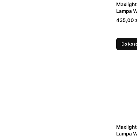
Maxlight
Lampa W
Cena
435,00 z
Do kos
Maxligh
Lampa W