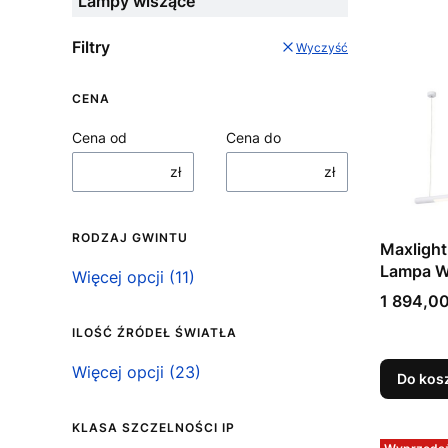
Lampy wiszące
Filtry
Wyczyść
CENA
Cena od
Cena do
zł
zł
RODZAJ GWINTU
Maxlight
Lampa Wi
Rodzaj gwintu
Więcej opcji (11)
Cena
1 894,00
ILOŚĆ ŹRÓDEŁ ŚWIATŁA
Ilość źródeł światła
Więcej opcji (23)
Do kos
KLASA SZCZELNOŚCI IP