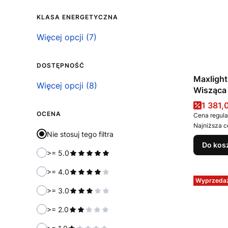
KLASA ENERGETYCZNA
Klasa energetyczna
Więcej opcji (7)
DOSTĘPNOŚĆ
Maxlight
Dostępność
Więcej opcji (8)
Wisząca
Cena 
1 381,
OCENA
Cena regula
Najniższa c
Nie stosuj tego filtra
Do kos
>= 5.0
>= 4.0
Wyprzeda
>= 3.0
>= 2.0