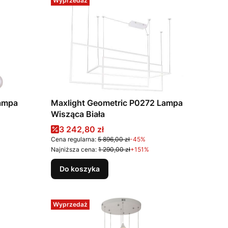
Wyprzedaż
Lampa
Maxlight Geometric P0272 Lampa
Wisząca Biała
Cena promocyjna
3 242,80 zł
Cena regularna:
5 896,00 zł
-45%
Najniższa cena:
1 290,00 zł
+151%
Do koszyka
Wyprzedaż