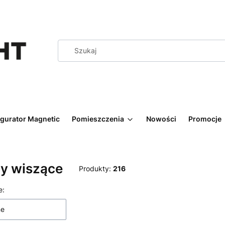
igurator Magnetic
Pomieszczenia
Nowości
Promocje
y wiszące
Produkty:
216
 produktów
e:
ne