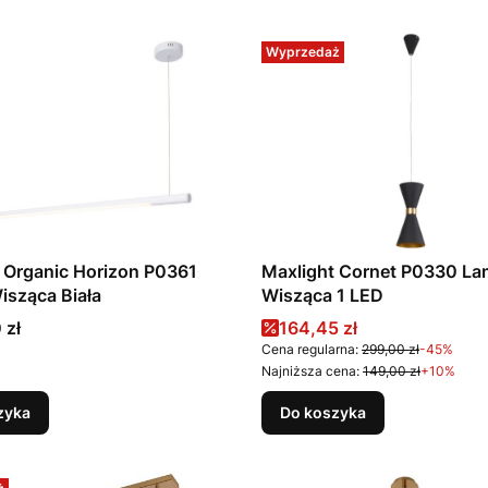
Wyprzedaż
 Organic Horizon P0361
Maxlight Cornet P0330 L
sząca Biała
Wisząca 1 LED
Cena promocyjna
 zł
164,45 zł
Cena regularna:
299,00 zł
-45%
Najniższa cena:
149,00 zł
+10%
zyka
Do koszyka