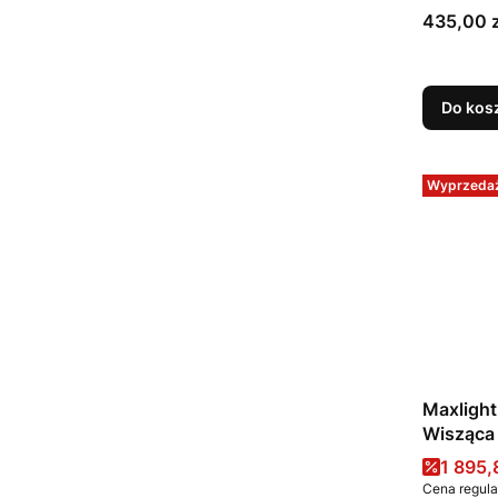
Cena
435,00 z
Do kos
Wyprzeda
Maxlight
Wisząca
Cena 
1 895,
Cena regula