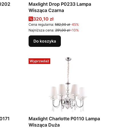
P0202
Maxlight Drop P0233 Lampa
Wisząca Czarna
Cena promocyjna
320,10 zł
Cena regularna:
582,00 zł
-45%
Najniższa cena:
291,00 zł
+10%
Do koszyka
Wyprzedaż
P0171
Maxlight Charlotte P0110 Lampa
Wisząca Duża