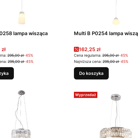
P0258 lampa wisząca
Multi B P0254 lampa wisz
promocyjna
Cena promocyjna
 zł
162,25 zł
rna:
295,00 zł
-45%
Cena regularna:
295,00 zł
-45%
ena:
295,00 zł
-45%
Najniższa cena:
295,00 zł
-45%
zyka
Do koszyka
Wyprzedaż