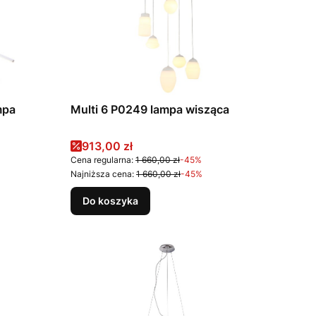
mpa
Multi 6 P0249 lampa wisząca
Cena promocyjna
913,00 zł
Cena regularna:
1 660,00 zł
-45%
Najniższa cena:
1 660,00 zł
-45%
Do koszyka