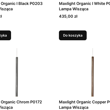
 Organic I Black P0203
Maxlight Organic I White 
isząca
Lampa Wisząca
Cena
ł
435,00 zł
zyka
Do koszyka
t Organic Chrom P0172
Maxlight Organic Copper 
isząca
Lampa Wisząca