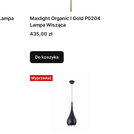
 Lampa
Maxlight Organic I Gold P0204
Lampa Wisząca
Cena
435,00 zł
Do koszyka
Wyprzedaż