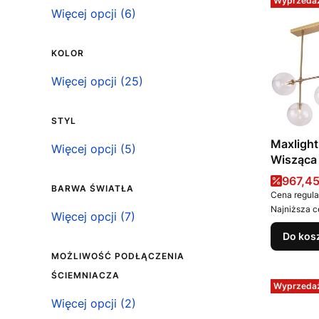
Wyprzeda
Klasa szczelności IP
Więcej opcji (6)
KOLOR
Kolor
Więcej opcji (25)
STYL
Maxlight
Styl
Więcej opcji (5)
Wisząca
Cena 
967,45
BARWA ŚWIATŁA
Cena regula
Najniższa c
Barwa światła
Więcej opcji (7)
Do kos
MOŻLIWOŚĆ PODŁĄCZENIA
ŚCIEMNIACZA
Wyprzeda
Możliwość podłączenia ściemniacza
Więcej opcji (2)