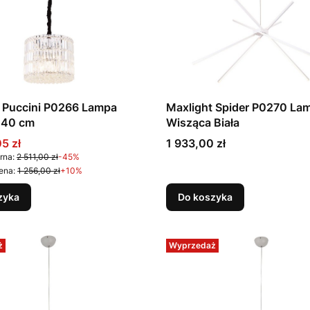
 Puccini P0266 Lampa
Maxlight Spider P0270 La
 40 cm
Wisząca Biała
promocyjna
Cena
05 zł
1 933,00 zł
rna:
2 511,00 zł
-45%
ena:
1 256,00 zł
+10%
zyka
Do koszyka
ż
Wyprzedaż