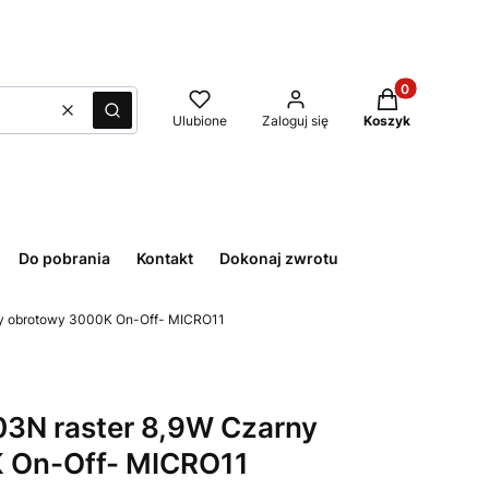
Produkty w kos
Wyczyść
Szukaj
Ulubione
Zaloguj się
Koszyk
Do pobrania
Kontakt
Dokonaj zwrotu
y obrotowy 3000K On-Off- MICRO11
N raster 8,9W Czarny
 On-Off- MICRO11