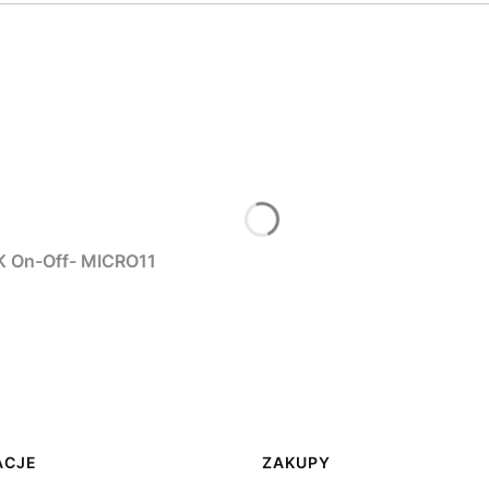
N reflektor 10W Czarny 3000K On-Off- MICRO11
ACJE
ZAKUPY