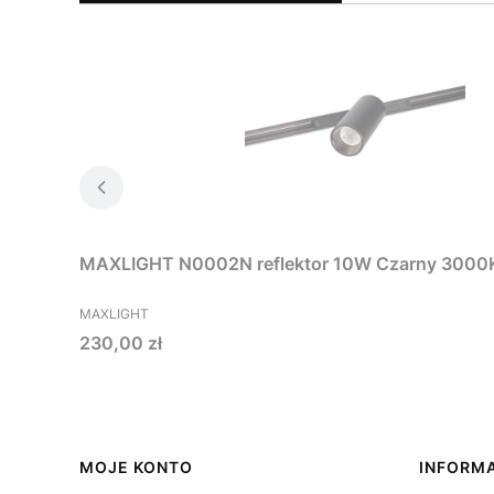
MAXLIGHT N0002
PRODUCENT
MAXLIGHT
Cena
230,00 zł
Linki w stopce
MOJE KONTO
INFORM