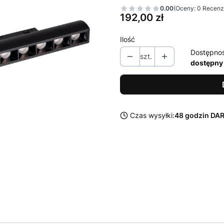
0.00
(Oceny: 0 Recenzj
Cena
192,00 zł
Ilość
Dostępno
szt.
dostępny
Czas wysyłki:
48 godzin D