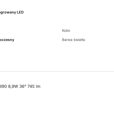
egrowany LED
Kolor
oczesny
Barwa światła
I90 8,9W 36° 745 lm