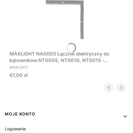
MAXLIGHT NA0005 Łącznik elektryczny do
kątowników NT0005, NT0010, NT0015 -
PRODUCENT
MICRO11
MAXLIGHT
Cena
67,00 zł
Linki w stopce
MOJE KONTO
Logowanie