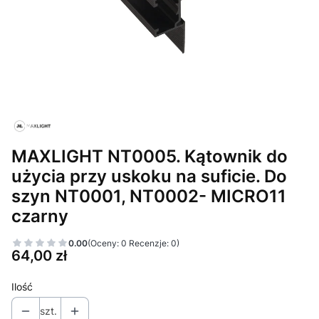
MAXLIGHT NT0005. Kątownik do
użycia przy uskoku na suficie. Do
szyn NT0001, NT0002- MICRO11
czarny
0.00
(Oceny: 0 Recenzje: 0)
Cena
64,00 zł
Ilość
szt.