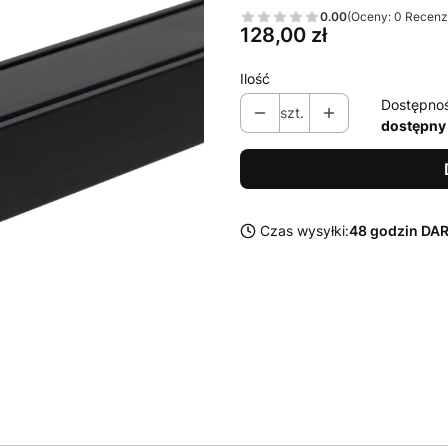
0.00
(Oceny: 0 Recenzj
Cena
128,00 zł
Ilość
Dostępno
szt.
dostępny
Czas wysyłki:
48 godzin D