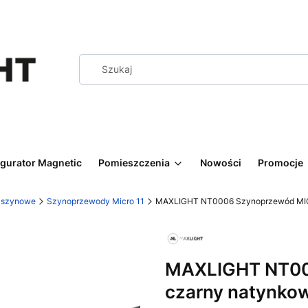
igurator Magnetic
Pomieszczenia
Nowości
Promocje
y szynowe
Szynoprzewody Micro 11
MAXLIGHT NT0006 Szynoprzewód MIC
MAXLIGHT NT00
czarny natynko