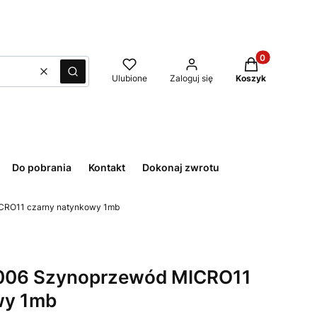
Produkty w kos
Wyczyść
Szukaj
Ulubione
Zaloguj się
Koszyk
Do pobrania
Kontakt
Dokonaj zwrotu
RO11 czarny natynkowy 1mb
06 Szynoprzewód MICRO11
wy 1mb