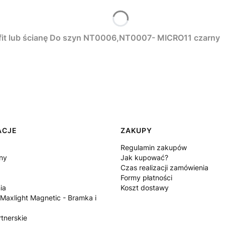
MAXLIGHT NT0008 Kątownik 90° Montaż na sufit lub ścianę Do szyn NT0006,NT0007- MICRO11 czarny
ACJE
ZAKUPY
Regulamin zakupów
ny
Jak kupować?
Czas realizacji zamówienia
Formy płatności
ia
Koszt dostawy
 Maxlight Magnetic - Bramka i
tnerskie