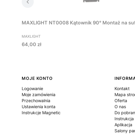
PRODUCENT
MAXLIGHT
Cena
64,00 zł
Linki w stopce
MOJE KONTO
INFORM
Logowanie
Kontakt
Moje zamówienia
Mapa stro
Przechowalnia
Oferta
Ustawienia konta
O nas
Instrukcje Magnetic
Do pobran
Instrukcja
Aplikacja
Salony par