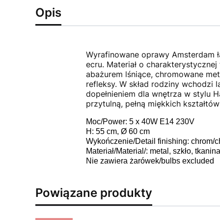
Opis
Wyrafinowane oprawy Amsterdam łą
ecru. Materiał o charakterystyczne
abażurem lśniące, chromowane meta
refleksy. W skład rodziny wchodzi
dopełnieniem dla wnętrza w stylu H
przytulną, pełną miękkich kształtów i
Moc/Power: 5 x 40W E14 230V
H: 55 cm, Ø 60 cm
Wykończenie/Detail finishing: chrom/
Materiał/Material/: metal, szkło, tkanina,
Nie zawiera żarówek/bulbs excluded
Powiązane produkty