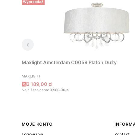
Wyprzedaż
Maxlight Amsterdam C0059 Plafon Duży
PRODUCENT
MAXLIGHT
Cena promocyjna
2 189,00 zł
Najniższa cena:
3 980,00 zł
Linki w stopce
MOJE KONTO
INFORM
Logowanie
Kontakt