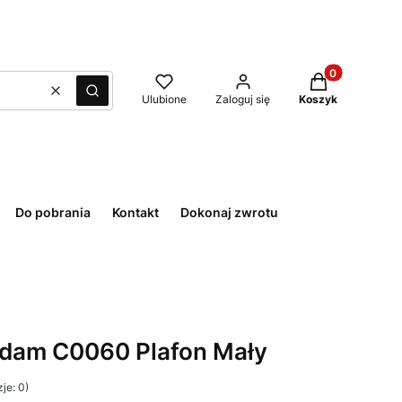
Produkty w kos
Wyczyść
Szukaj
Ulubione
Zaloguj się
Koszyk
Do pobrania
Kontakt
Dokonaj zwrotu
rdam C0060 Plafon Mały
je: 0)