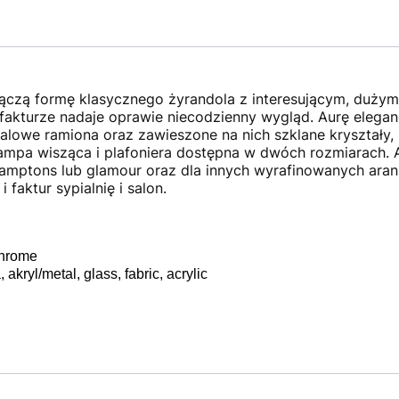
czą formę klasycznego żyrandola z interesującym, duży
j fakturze nadaje oprawie niecodzienny wygląd. Aurę elegan
lowe ramiona oraz zawieszone na nich szklane kryształy, 
 lampa wisząca i plafoniera dostępna w dwóch rozmiarach
amptons lub glamour oraz dla innych wyrafinowanych aran
 faktur sypialnię i salon.
chrome
 akryl/metal, glass, fabric, acrylic