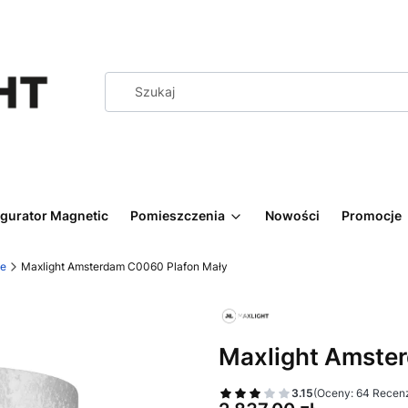
igurator Magnetic
Pomieszczenia
Nowości
Promocje
we
Maxlight Amsterdam C0060 Plafon Mały
Maxlight Amste
3.15
(Oceny: 64 Recenz