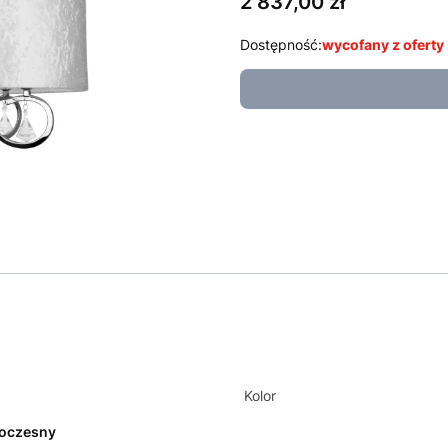
Cena
2 837,00 zł
Dostępność:
wycofany z oferty
Kolor
oczesny