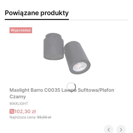
Powiązane produkty
Wyprzedaż
Maxlight Barro C0035 Lampa Sufitowa/Plafon
Czarny
PRODUCENT
MAXLIGHT
Cena promocyjna
102,30 zł
Najniższa cena:
93,00 zł