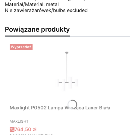
Materiał/Material: metal
Nie zawierażarówek/bulbs excluded
Powiązane produkty
Wyprzedaż
Maxlight P0502 Lampa Wisząca Laxer Biała
PRODUCENT
MAXLIGHT
Cena promocyjna
764,50 zł