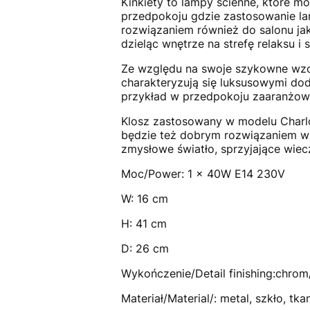
Kinkiety to lampy ścienne, które 
przedpokoju gdzie zastosowanie lam
rozwiązaniem również do salonu ja
dzieląc wnętrze na strefę relaksu i 
Ze względu na swoje szykowne wzorn
charakteryzują się luksusowymi doda
przykład w przedpokoju zaaranżo
Klosz zastosowany w modelu Charlot
będzie też dobrym rozwiązaniem w sy
zmysłowe światło, sprzyjające wiec
Moc/Power: 1 x 40W E14 230V
W: 16 cm
H: 41 cm
D: 26 cm
Wykończenie/Detail finishing:chro
Materiał/Material/: metal, szkło, tka