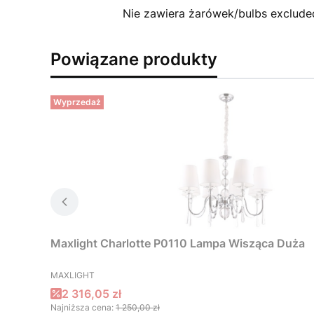
Nie zawiera żarówek/bulbs exclude
Powiązane produkty
Wyprzedaż
Maxlight Charlotte P0110 Lampa Wisząca Duża
PRODUCENT
MAXLIGHT
Cena promocyjna
2 316,05 zł
Najniższa cena:
1 250,00 zł