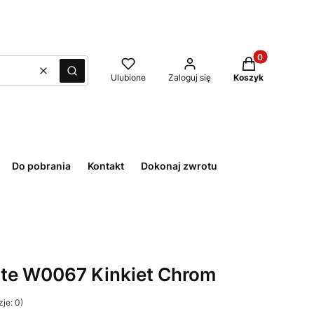
Produkty w kos
Wyczyść
Szukaj
Ulubione
Zaloguj się
Koszyk
Do pobrania
Kontakt
Dokonaj zwrotu
tte W0067 Kinkiet Chrom
je: 0)