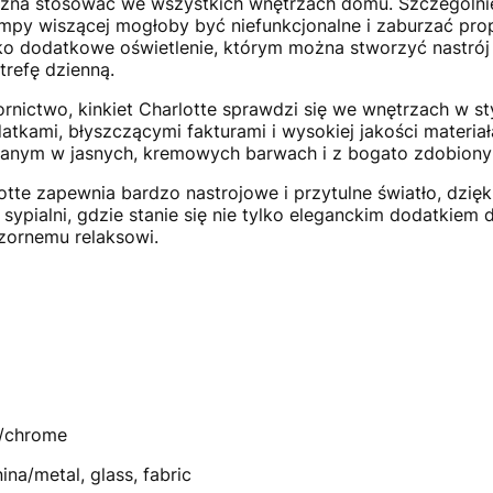
można stosować we wszystkich wnętrzach domu. Szczególni
py wiszącej mogłoby być niefunkcjonalne i zaburzać propo
ko dodatkowe oświetlenie, którym można stworzyć nastrój
strefę dzienną.
ictwo, kinkiet Charlotte sprawdzi się we wnętrzach w sty
tkami, błyszczącymi fakturami i wysokiej jakości materiał
wanym w jasnych, kremowych barwach i z bogato zdobio
te zapewnia bardzo nastrojowe i przytulne światło, dzię
pialni, gdzie stanie się nie tylko eleganckim dodatkiem d
zornemu relaksowi.
m/chrome
nina/metal, glass, fabric