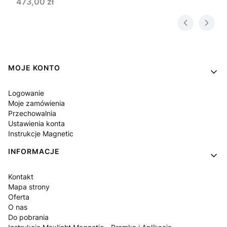
Cena
473,00 zł
Linki w stopce
MOJE KONTO
Logowanie
Moje zamówienia
Przechowalnia
Ustawienia konta
Instrukcje Magnetic
INFORMACJE
Kontakt
Mapa strony
Oferta
O nas
Do pobrania