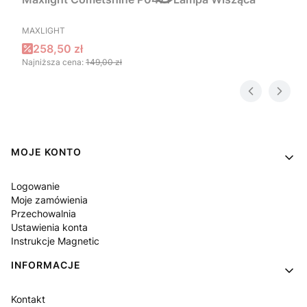
PRODUCENT
MAXLIGHT
Cena promocyjna
258,50 zł
Najniższa cena:
149,00 zł
Linki w stopce
MOJE KONTO
Logowanie
Moje zamówienia
Przechowalnia
Ustawienia konta
Instrukcje Magnetic
INFORMACJE
Kontakt