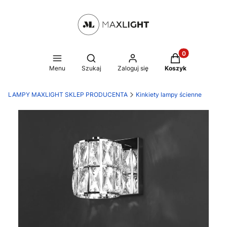
Produkty w kosz
Otwórz wyszukiwarkę
Menu
Szukaj
Zaloguj się
Koszyk
LAMPY MAXLIGHT SKLEP PRODUCENTA
Kinkiety lampy ścienne