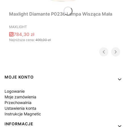
Maxlight Diamante P0236 Lampa Wisząca Mała
PRODUCENT
MAXLIGHT
Cena promocyjna
784,30 zł
Najniższa cena:
499,00 zł
Linki w stopce
MOJE KONTO
Logowanie
Moje zamówienia
Przechowalnia
Ustawienia konta
Instrukcje Magnetic
INFORMACJE