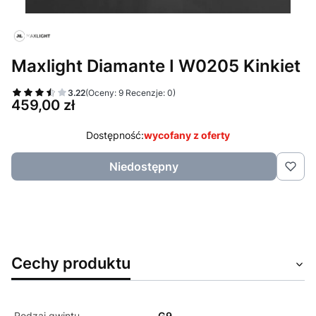
Maxlight Diamante I W0205 Kinkiet
3.22
(Oceny: 9 Recenzje: 0)
Cena
459,00 zł
Dostępność:
wycofany z oferty
Niedostępny
Cechy produktu
Rodzaj gwintu
G9