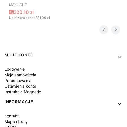
PRODUCENT
MAXLIGHT
Cena promocyjna
320,10 zł
Najniższa cena:
291,00 zł
Linki w stopce
MOJE KONTO
Logowanie
Moje zamówienia
Przechowalnia
Ustawienia konta
Instrukcje Magnetic
INFORMACJE
Kontakt
Mapa strony