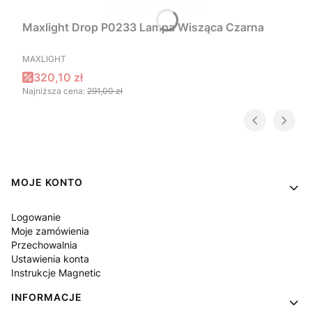
Maxlight Drop P0233 Lampa Wisząca Czarna
PRODUCENT
MAXLIGHT
Cena promocyjna
320,10 zł
Najniższa cena:
291,00 zł
Linki w stopce
MOJE KONTO
Logowanie
Moje zamówienia
Przechowalnia
Ustawienia konta
Instrukcje Magnetic
INFORMACJE