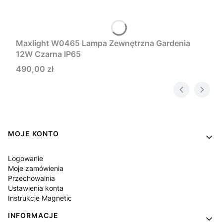
Maxlight W0465 Lampa Zewnętrzna Gardenia
12W Czarna IP65
Cena
490,00 zł
Linki w stopce
MOJE KONTO
Logowanie
Moje zamówienia
Przechowalnia
Ustawienia konta
Instrukcje Magnetic
INFORMACJE