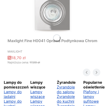
Maxlight Fine H0041 Oprawa Podtynkowa Chrom
PRODUCENT
MAXLIGHT
Cena promocyjna
18,70 zł
Najniższa cena:
17,00 zł
Lampy do
Lampy
Żyrandole
Popularne
pomieszczeń
wiszące
Żyrandole
oświetlenie
Lampy do
Lampy
do salonu
Plafony i
jadalni
wiszące
Żyrandole
lampy
Lampy do
Lampy
do kuchni
sufitowe
kuchni
wiszące
Żyrandole
Lampy