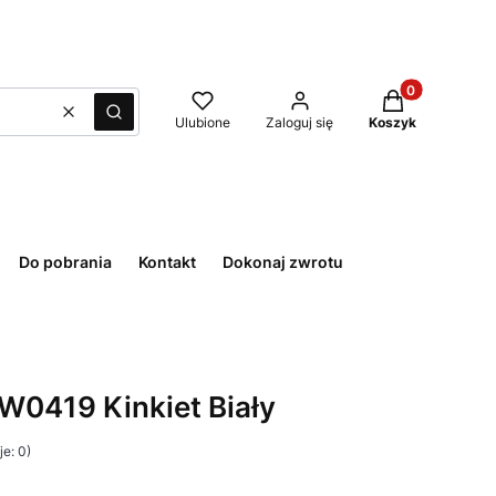
Produkty w kos
Wyczyść
Szukaj
Ulubione
Zaloguj się
Koszyk
Do pobrania
Kontakt
Dokonaj zwrotu
 W0419 Kinkiet Biały
e: 0)