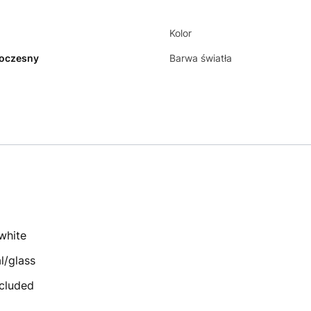
Kolor
oczesny
Barwa światła
white
l/glass
ncluded