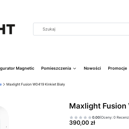
igurator Magnetic
Pomieszczenia
Nowości
Promocje
ne
Maxlight Fusion W0419 Kinkiet Biały
Maxlight Fusion
0.00
(Oceny: 0 Recenzj
Cena
390,00 zł