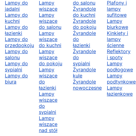
Lampy do
Lampy
do salonu
Plafony i
jadalni
wiszące
Żyrandole
lampy
Lampy do
Lampy
do kuchni
sufitowe
kuchni
wiszące
Żyrandole
Lampy
Lampy do
do salonu
do pokoju
biurkowe
łazienki
Lampy
Żyrandole
Kinkiety i
Lampy do
wiszące
do
lampy
przedpokoju
do kuchni
łazienki
ścienne
Lampy do
Lampy
Żyrandole
Reflektory
salonu
wiszące
do
i spoty
Lampy do
do pokoju
sypialni
Lampy
sypialni
Lampy
Żyrandole
podłogowe
Lampy do
wiszące
kule
Lampy
biura
do
Żyrandole
podtynkowe
łazienki
nowoczesne
Lampy
Lampy
łazienkowe
wiszące
do
sypialni
Lampy
wiszące
nad stół