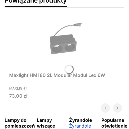
Powiązane produkty
Maxlight HM180 2L Modular Moduł Led 6W
PRODUCENT
MAXLIGHT
Cena
73,00 zł
Lampy do
Lampy
Żyrandole
Popularne
pomieszczeń
wiszące
Żyrandole
oświetlenie