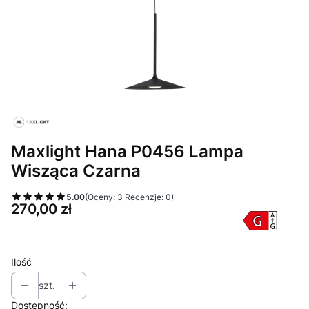
Maxlight Hana P0456 Lampa
Wisząca Czarna
5.00
(Oceny: 3 Recenzje: 0)
Cena
270,00 zł
Ilość
szt.
Dostępność: