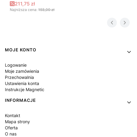
Cena promocyjna
211,75 zł
Najniższa cena:
193,00 zł
Linki w stopce
MOJE KONTO
Logowanie
Moje zamówienia
Przechowalnia
Ustawienia konta
Instrukcje Magnetic
INFORMACJE
Kontakt
Mapa strony
Oferta
O nas