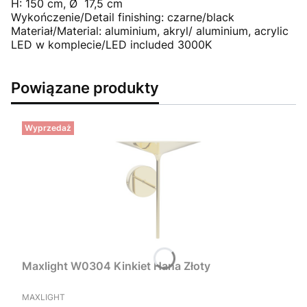
H: 150 cm, Ø 17,5 cm
Wykończenie/Detail finishing: czarne/black
Materiał/Material: aluminium, akryl/ aluminium, acrylic
LED w komplecie/LED included 3000K
Powiązane produkty
Wyprzedaż
Maxlight W0304 Kinkiet Hana Złoty
PRODUCENT
MAXLIGHT