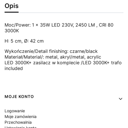
Opis
Moc/Power: 1 x 35W LED 230V, 2450 LM , CRI 80
3000K
H: 5 cm, Ø: 42 cm
Wykończenie/Detail finishing: czarne/black
Materiał/Material/: metal, akryl/metal, acrylic
LED 3000K+ zasilacz w komplecie /LED 3000K+ trafo
included
Linki w stopce
MOJE KONTO
Logowanie
Moje zamówienia
Przechowalnia
Ustawienia konta