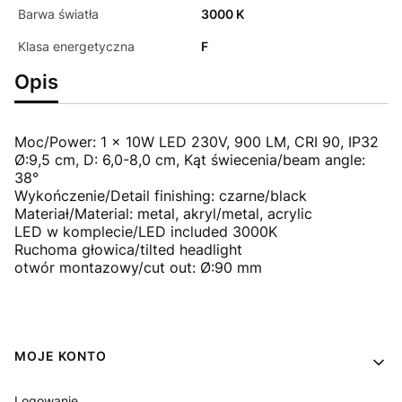
Barwa światła
3000 K
Klasa energetyczna
F
Opis
Moc/Power: 1 x 10W LED 230V, 900 LM, CRI 90, IP32
Ø:9,5 cm, D: 6,0-8,0 cm, Kąt świecenia/beam angle:
38°
Wykończenie/Detail finishing: czarne/black
Materiał/Material: metal, akryl/metal, acrylic
LED w komplecie/LED included 3000K
Ruchoma głowica/tilted headlight
otwór montazowy/cut out: Ø:90 mm
Linki w stopce
MOJE KONTO
Logowanie