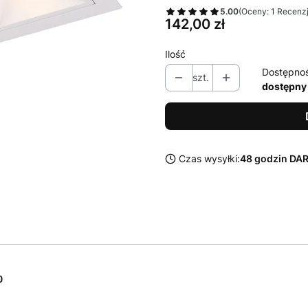
5.00
(Oceny: 1 Recenzj
Cena
142,00 zł
Ilość
Dostępno
szt.
dostępny
Czas wysyłki:
48 godzin D
0