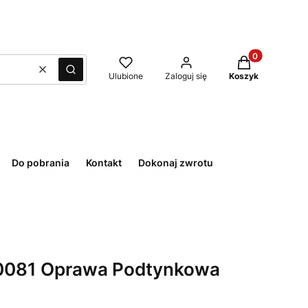
Produkty w kos
Wyczyść
Szukaj
Ulubione
Zaloguj się
Koszyk
Do pobrania
Kontakt
Dokonaj zwrotu
 H0081 Oprawa Podtynkowa