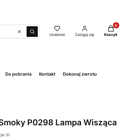
Produkty w kos
Wyczyść
Szukaj
Ulubione
Zaloguj się
Koszyk
Do pobrania
Kontakt
Dokonaj zwrotu
 Smoky P0298 Lampa Wisząca
je: 0)