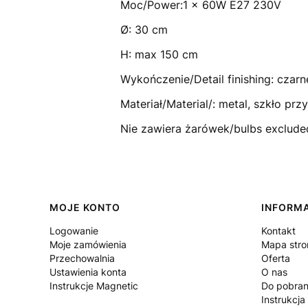
Moc/Power:1 x 60W E27 230V
Ø: 30 cm
H: max 150 cm
Wykończenie/Detail finishing: czarn
Materiał/Material/: metal, szkło pr
Nie zawiera żarówek/bulbs exclude
Linki w stopce
MOJE KONTO
INFORM
Logowanie
Kontakt
Moje zamówienia
Mapa stro
Przechowalnia
Oferta
Ustawienia konta
O nas
Instrukcje Magnetic
Do pobran
Instrukcja