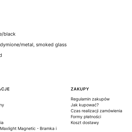
e/black
zydymione/metal, smoked glass
d
ACJE
ZAKUPY
Regulamin zakupów
ny
Jak kupować?
Czas realizacji zamówienia
Formy płatności
ia
Koszt dostawy
 Maxlight Magnetic - Bramka i