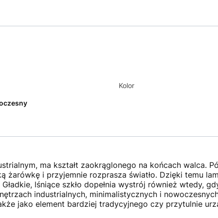
Kolor
oczesny
ustrialnym, ma kształt zaokrąglonego na końcach walca. Pó
 żarówkę i przyjemnie rozprasza światło. Dzięki temu lam
 Gładkie, lśniące szkło dopełnia wystrój również wtedy, g
ętrzach industrialnych, minimalistycznych i nowoczesnych, 
akże jako element bardziej tradycyjnego czy przytulnie ur