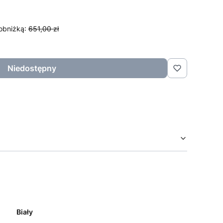
obniżką:
651,00 zł
Niedostępny
Biały