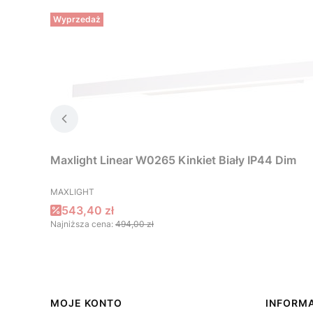
Wyprzedaż
Maxlight Linear W0265 Kinkiet Biały IP44 Dim
PRODUCENT
MAXLIGHT
Cena promocyjna
543,40 zł
Najniższa cena:
494,00 zł
Linki w stopce
MOJE KONTO
INFORM