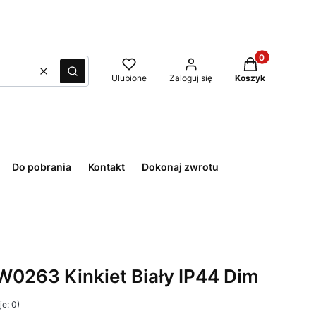
Produkty w kos
Wyczyść
Szukaj
Ulubione
Zaloguj się
Koszyk
Do pobrania
Kontakt
Dokonaj zwrotu
 W0263 Kinkiet Biały IP44 Dim
e: 0)