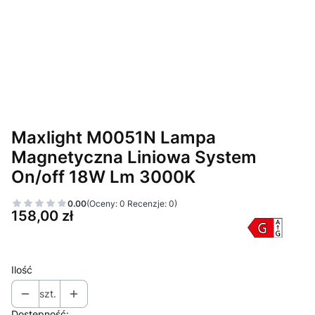
Maxlight M0051N Lampa
Magnetyczna Liniowa System
On/off 18W Lm 3000K
0.00
(Oceny: 0 Recenzje: 0)
Cena
158,00 zł
Ilość
szt.
Dostępność: