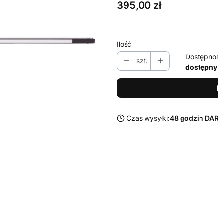
Cena
395,00 zł
Ilość
Dostępno
szt.
dostępny
Czas wysyłki:
48 godzin D