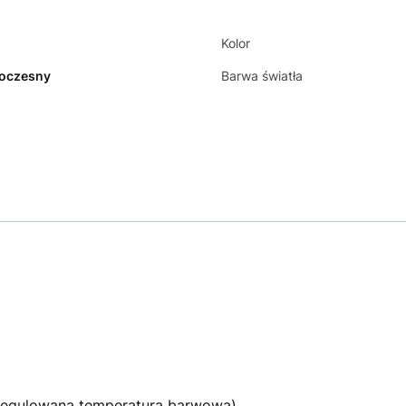
Kolor
oczesny
Barwa światła
egulowana temperatura barwowa)