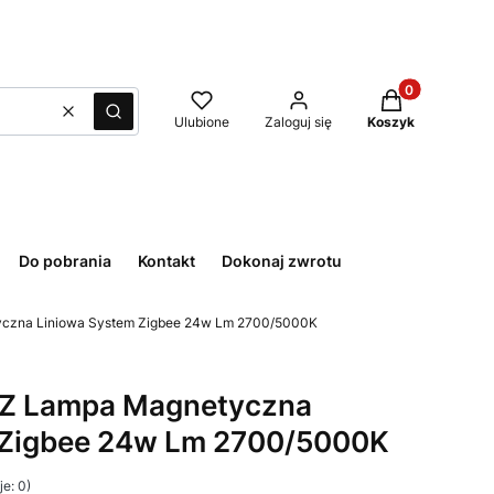
Produkty w kos
Wyczyść
Szukaj
Ulubione
Zaloguj się
Koszyk
Do pobrania
Kontakt
Dokonaj zwrotu
czna Liniowa System Zigbee 24w Lm 2700/5000K
2Z Lampa Magnetyczna
 Zigbee 24w Lm 2700/5000K
e: 0)