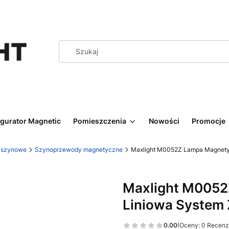
igurator Magnetic
Pomieszczenia
Nowości
Promocje
y szynowe
Szynoprzewody magnetyczne
Maxlight M0052Z Lampa Magnety
Maxlight M005
Liniowa System
0.00
(Oceny: 0 Recenzj