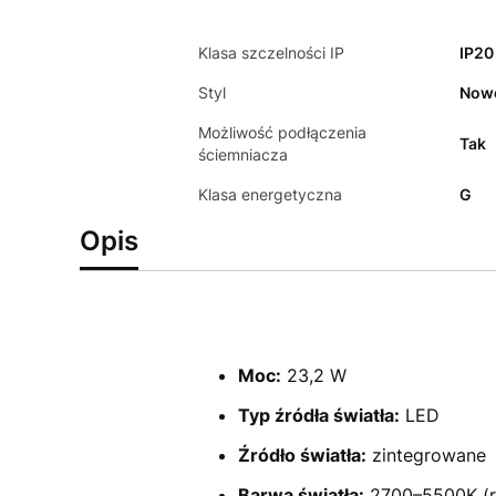
Klasa szczelności IP
IP20
Styl
Now
Możliwość podłączenia
Tak
ściemniacza
Klasa energetyczna
G
Opis
Moc:
23,2 W
Typ źródła światła:
LED
Źródło światła:
zintegrowane
Barwa światła:
2700–5500K (r