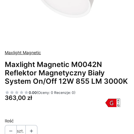
Maxlight Magnetic
Maxlight Magnetic M0042N
Reflektor Magnetyczny Biały
System On/Off 12W 855 LM 3000K
0.00
(Oceny: 0 Recenzje: 0)
Cena
363,00 zł
Ilość
szt.