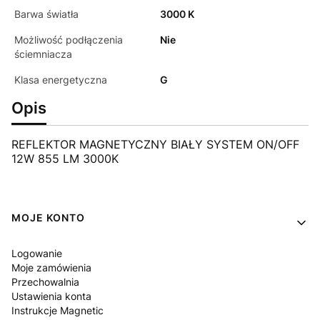
Barwa światła
3000 K
Możliwość podłączenia
Nie
ściemniacza
Klasa energetyczna
G
Opis
REFLEKTOR MAGNETYCZNY BIAŁY SYSTEM ON/OFF
12W 855 LM 3000K
Linki w stopce
MOJE KONTO
Logowanie
Moje zamówienia
Przechowalnia
Ustawienia konta
Instrukcje Magnetic